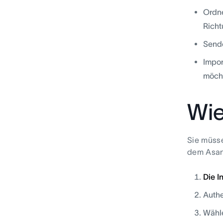
Ordne
Richt
Sende
Impor
möch
Wie
Sie müsse
dem Asana
Die I
Authe
Wähle