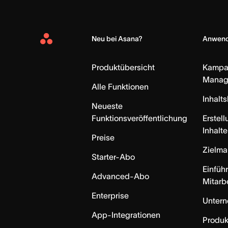
Neu bei Asana?
Anwend
Asana
Home
Produktübersicht
Kampa
Manag
Alle Funktionen
Inhalt
Neueste
Funktionsveröffentlichung
Erstell
Inhalte
Preise
Zielm
Starter-Abo
Einfüh
Advanced-Abo
Mitarb
Enterprise
Unter
App-Integrationen
Produk