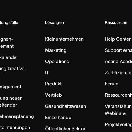
ungsfälle
Lösungen
Ressourcen
gnen-
Kleinunternehmen
Help Center
ement
Marketing
Support erha
skalender
Operations
Asana Acad
ung kreativer
IT
Zertifizieru
Produkt
Forum
anagement
Vertrieb
Ressourcen
rung neuer
eitender
Gesundheitswesen
Veranstaltu
Webinare
nehmensplanung
Einzelhandel
Projektvorla
teinführungen
Öffentlicher Sektor