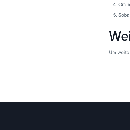
Ordne
Sobal
Wei
Um weiter