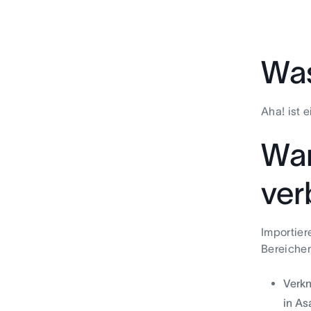
Was
Aha! ist 
War
ver
Importier
Bereichen
Verkn
in As