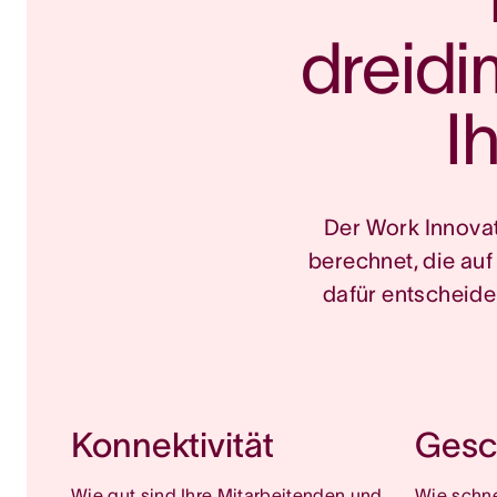
dreidi
I
Der Work Innovat
berechnet, die au
dafür entscheide
Konnektivität
Gesc
Wie gut sind Ihre Mitarbeitenden und
Wie schne