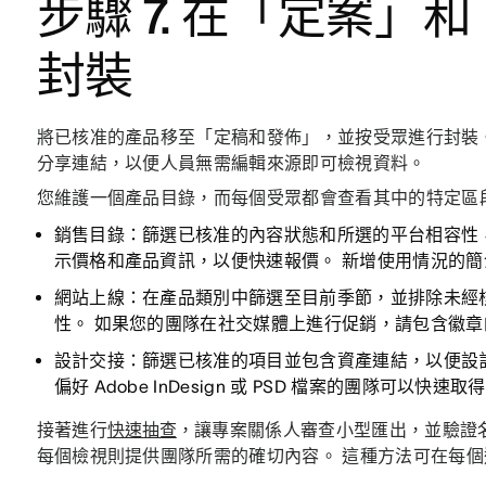
步驟 7. 在「定案
封裝
將已核准的產品移至「定稿和發佈」，並按受眾進行封裝
分享連結，以便人員無需編輯來源即可檢視資料。
您維護一個產品目錄，而每個受眾都會查看其中的特定區
銷售目錄：
篩選已核准的內容狀態和所選的平台相容性
示價格和產品資訊，以便快速報價。 新增使用情況的
網站上線：
在產品類別中篩選至目前季節，並排除未經
性。 如果您的團隊在社交媒體上進行促銷，請包含徽章
設計交接：
篩選已核准的項目並包含資產連結，以便設
偏好 Adobe InDesign 或 PSD 檔案的團隊可以快速
接著進行
快速抽查
，讓專案關係人審查小型匯出，並驗證
每個檢視則提供團隊所需的確切內容。 這種方法可在每