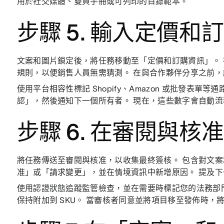
用於社交媒體、雙頁手冊或可列印的目錄範本。
步驟 5. 輸入定價和
文案和圖片鎖定後，將任務移動至「定價和訂購資訊」。
規則，以便銷售人員無需猜測。 在與合作夥伴分享之前
使用平台相容性標記 Shopify、Amazon 或批發表
認」，然後通知下一個所有者。 現在，這些數字會自動
步驟 6. 在審閱與核
將任務傳送至審閱與核准，以收集最終簽核。 包含對文
准」或「請求變更」，並在情境資訊中新增原因。 提及
使用認證狀態追蹤監管檢查，並在需要時標記您的法務部
保持附加到 SKU。 當審核者同意並將項目移至發佈時，