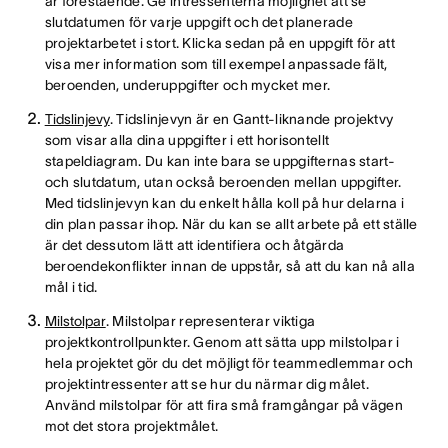
är förestående. Ge intressenterna möjlighet att se
slutdatumen för varje uppgift och det planerade
projektarbetet i stort. Klicka sedan på en uppgift för att
visa mer information som till exempel anpassade fält,
beroenden, underuppgifter och mycket mer.
Tidslinjevy
. Tidslinjevyn är en Gantt-liknande projektvy
som visar alla dina uppgifter i ett horisontellt
stapeldiagram. Du kan inte bara se uppgifternas start-
och slutdatum, utan också beroenden mellan uppgifter.
Med tidslinjevyn kan du enkelt hålla koll på hur delarna i
din plan passar ihop. När du kan se allt arbete på ett ställe
är det dessutom lätt att identifiera och åtgärda
beroendekonflikter innan de uppstår, så att du kan nå alla
mål i tid.
Milstolpar
. Milstolpar representerar viktiga
projektkontrollpunkter. Genom att sätta upp milstolpar i
hela projektet gör du det möjligt för teammedlemmar och
projektintressenter att se hur du närmar dig målet.
Använd milstolpar för att fira små framgångar på vägen
mot det stora projektmålet.