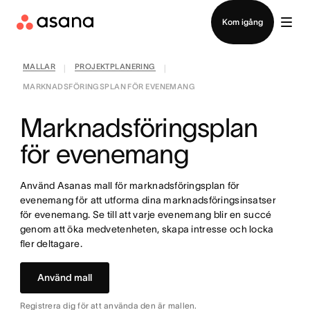
Kontakta försäljning
Kom igång
MALLAR
PROJEKTPLANERING
|
|
MARKNADSFÖRINGSPLAN FÖR EVENEMANG
Marknadsföringsplan
för evenemang
Använd Asanas mall för marknadsföringsplan för
evenemang för att utforma dina marknadsföringsinsatser
för evenemang. Se till att varje evenemang blir en succé
genom att öka medvetenheten, skapa intresse och locka
fler deltagare.
Använd mall
Registrera dig för att använda den är mallen.