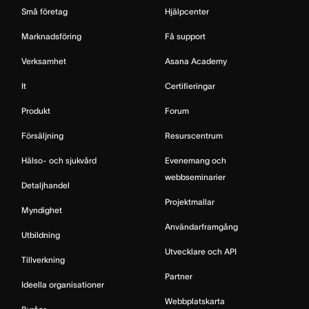
Små företag
Hjälpcenter
Marknadsföring
Få support
Verksamhet
Asana Academy
It
Certifieringar
Produkt
Forum
Försäljning
Resurscentrum
Hälso- och sjukvård
Evenemang och
webbseminarier
Detaljhandel
Projektmallar
Myndighet
Användarframgång
Utbildning
Utvecklare och API
Tillverkning
Partner
Ideella organisationer
Webbplatskarta