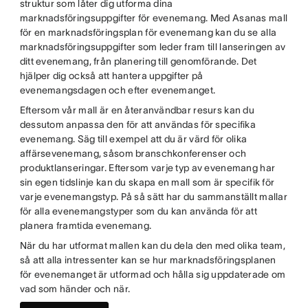
struktur som låter dig utforma dina
marknadsföringsuppgifter för evenemang. Med Asanas mall
för en marknadsföringsplan för evenemang kan du se alla
marknadsföringsuppgifter som leder fram till lanseringen av
ditt evenemang, från planering till genomförande. Det
hjälper dig också att hantera uppgifter på
evenemangsdagen och efter evenemanget.
Eftersom vår mall är en återanvändbar resurs kan du
dessutom anpassa den för att användas för specifika
evenemang. Säg till exempel att du är värd för olika
affärsevenemang, såsom branschkonferenser och
produktlanseringar. Eftersom varje typ av evenemang har
sin egen tidslinje kan du skapa en mall som är specifik för
varje evenemangstyp. På så sätt har du sammanställt mallar
för alla evenemangstyper som du kan använda för att
planera framtida evenemang.
När du har utformat mallen kan du dela den med olika team,
så att alla intressenter kan se hur marknadsföringsplanen
för evenemanget är utformad och hålla sig uppdaterade om
vad som händer och när.