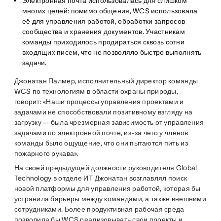
Электронная почта использовалась для слишком
многих целей: помимо общения, WCS использовала
её для управления работой, обработки запросов
сообщества и хранения документов. Участникам
команды приходилось продираться сквозь сотни
входящих писем, что не позволяло быстро выполнять
задачи.
Джонатан Палмер, исполнительный директор команды
WCS по технологиям в области охраны природы,
говорит: «Наши процессы управления проектами и
задачами не способствовали позитивному взгляду на
загрузку — была чрезмерная зависимость от управления
задачами по электронной почте, из-за чего у членов
команды было ощущение, что они пытаются пить из
пожарного рукава».
На своей предыдущей должности руководителя Global
Technology в отделе ИТ Джонатан возглавлял поиск
новой платформы для управления работой, которая бы
устранила барьеры между командами, а также внешними
сотрудниками. Более продуктивная рабочая среда
позволила бы WCS реализовывать свои проекты и