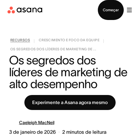
Falar com Vendas
Começar
RECURSOS
CRESCIMENTO E FOCO DA EQUIPE
|
|
OS SEGREDOS DOS LÍDERES DE MARKETING DE ...
Os segredos dos 
líderes de marketing de 
alto desempenho
Experimente a Asana agora mesmo
Caeleigh MacNeil
3 de janeiro de 2026
2
minutos de leitura