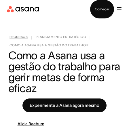
Falar com Vendas
Começar
RECURSOS
PLANEJAMENTO ESTRATÉGICO
|
|
COMO A ASANA USA A GESTÃO DO TRABALHO P ...
Como a Asana usa a 
gestão do trabalho para 
gerir metas de forma 
eficaz
Experimente a Asana agora mesmo
Alicia Raeburn