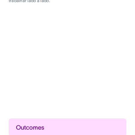
trabalhar lado a lado.
Outcomes
Ganhos de eficiência com automatização