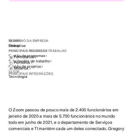
Economizou 133 semanas de trabalho por ano
usando recursos de eficiência em automatização,
padronização de processos e redução das
mudanças de contexto
Visibilidade da equipe
REGIÃO
TAMANHO DA EMPRESA
Conectou o trabalho das equipes técnicas e
Global
Enterprise
PRINCIPAIS FLUXOS DE TRABALHO
PRINCIPAIS RECURSOS
comerciais numa só plataforma
Gestão de programas
Formulários
Solicitações de trabalho
Portfólios
Gestão de projetos
90 % de adoção do programa
Modelos
SETOR
Alcançou acima de 90 % de adoção do programa
PRINCIPAIS INTEGRAÇÕES
Tecnologia
de TI “Traga seu próprio dispositivo”
O Zoom passou de pouco mais de 2.400 funcionários em
janeiro de 2020 a mais de 5.700 funcionários no mundo
todo em junho de 2021, e o departamento de Serviços
comerciais e TI mantém cada um deles conectado. Gregory