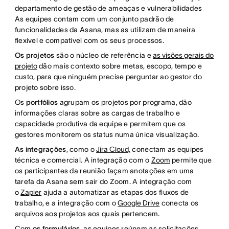
departamento de gestão de ameaças e vulnerabilidades
As equipes contam com um conjunto padrão de
funcionalidades da Asana, mas as utilizam de maneira
flexível e compatível com os seus processos.
Os projetos
são o núcleo de referência e
as visões gerais do
projeto
dão mais contexto sobre metas, escopo, tempo e
custo, para que ninguém precise perguntar ao gestor do
projeto sobre isso.
Os
portfólios
agrupam os projetos por programa, dão
informações claras sobre as cargas de trabalho e
capacidade produtiva da equipe e permitem que os
gestores monitorem os status numa única visualização.
As integrações
, como o
Jira Cloud,
conectam as equipes
técnica e comercial. A integração com o
Zoom
permite que
os participantes da reunião façam anotações em uma
tarefa da Asana sem sair do Zoom. A integração com
o
Zapier
ajuda a automatizar as etapas dos fluxos de
trabalho, e a integração com o
Google Drive
conecta os
arquivos aos projetos aos quais pertencem.
Com
os formulários
, as equipes reúnem as solicitações