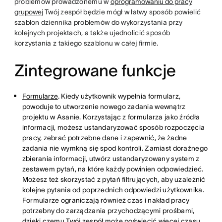
problemów prowadzonemu w
oprogramowaniu do pracy
grupowej
Twój zespół będzie mógł w łatwy sposób powielić
szablon dziennika problemów do wykorzystania przy
kolejnych projektach, a także ujednolicić sposób
korzystania z takiego szablonu w całej firmie.
Zintegrowane funkcje
Formularze
. Kiedy użytkownik wypełnia formularz,
powoduje to utworzenie nowego zadania wewnątrz
projektu w Asanie. Korzystając z formularza jako źródła
informacji, możesz ustandaryzować sposób rozpoczęcia
pracy, zebrać potrzebne dane i zapewnić, że żadne
zadania nie wymkną się spod kontroli. Zamiast doraźnego
zbierania informacji, utwórz ustandaryzowany system z
zestawem pytań, na które każdy powinien odpowiedzieć.
Możesz też skorzystać z pytań filtrujących, aby uzależnić
kolejne pytania od poprzednich odpowiedzi użytkownika.
Formularze ograniczają również czas i nakład pracy
potrzebny do zarządzania przychodzącymi prośbami,
dzięki czemu Twój zespół może poświęcić więcej czasu