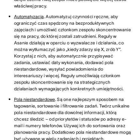
właściwej pracy.
Automatyzacja
. Automatyzuj czynności ręczne, aby
ograniczyć czas spędzony na bezproduktywnych
zajęciach i umożliwić członkom zespołu skoncentrowanie
się na pracy, do której zostali zatrudnieni. Reguły w
Asanie działają w oparciu o wyzwalacze i działania, co
można wytłumaczyć jako „kiedy zdarzy się X, zrób Y”.
Korzystaj z nich, aby automatycznie przypisywać
zadania, ustawiać daty wykonania, dodawać pola
niestandardowe, wysyłać powiadomienia do
interesariuszy i więcej. Reguły umożliwiają członkom
zespołu skoncentrowanie się na strategicznych
działaniach wymagających konkretnych umiejętności.
Pola niestandardowe
. Są one najlepszym sposobem na
tagowanie, sortowanie i filtrowanie zadań. Twórz unikalne
pola niestandardowe dla dowolnej informacji, którą
chcesz śledzić – od priorytetów i statusów po adresy e-
mail i numery telefonów. Używaj ich do sortowania oraz
planowania pracy. Dodatkowo pola niestandardowe mogą
być używane w wielu zadaniach i projektach,