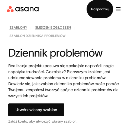
Kontakt ze sprzedażą
Rozpocznij
SZABLONY
ŚLEDZENIE ZGŁOSZEŃ
|
|
SZABLON DZIENNIKA PROBLEMÓW
Dziennik problemów
Realizacja projektu posuwa się spokojnie naprzód i nagle
napotyka trudności. Co robisz? Pierwszym krokiem jest
udokumentowanie problemu w dzienniku problemów.
Dowiedz się, jak szablon dziennika problemów może pomóc
Twojemu zespołowi tworzyć spójne dzienniki problemów dla
wszystkich projektów.
Utwórz własny szablon
Załóż konto, aby utworzyć własny szablon.