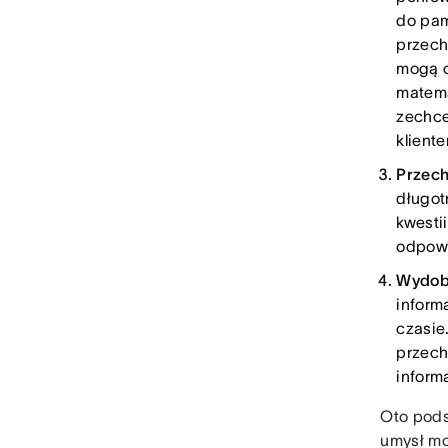
do pam
przech
mogą o
matema
zechce
klient
Przec
długot
kwesti
odpowi
Wydob
inform
czasie
przech
inform
Oto pods
umysł mo