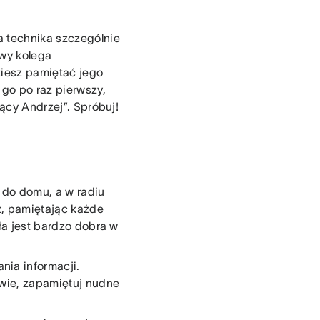
a technika szczególnie
owy kolega
ziesz pamiętać jego
 go po raz pierwszy,
jący Andrzej”. Spróbuj!
 do domu, a w radiu
sz, pamiętając każde
ała jest bardzo dobra w
nia informacji.
owie, zapamiętuj nudne