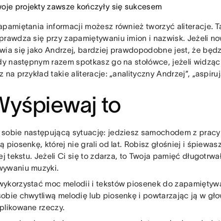
woje projekty zawsze kończyły się sukcesem
apamiętania informacji możesz również tworzyć aliteracje. T
prawdza się przy zapamiętywaniu imion i nazwisk. Jeżeli n
wia się jako Andrzej, bardziej prawdopodobne jest, że będ
edy następnym razem spotkasz go na stołówce, jeżeli widząc
 na przykład takie aliteracje: „analityczny Andrzej”, „aspiru
Wyśpiewaj to
sobie następującą sytuację: jedziesz samochodem z pracy
 piosenkę, której nie grali od lat. Robisz głośniej i śpiewa
ej tekstu. Jeżeli Ci się to zdarza, to Twoja pamięć długotrw
wywaniu muzyki.
ykorzystać moc melodii i tekstów piosenek do zapamiętywa
obie chwytliwą melodię lub piosenkę i powtarzając ją w gł
plikowane rzeczy.