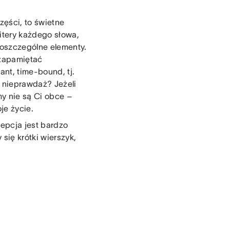
zęści, to świetne
litery każdego słowa,
poszczególne elementy.
 zapamiętać
ant, time-bound, tj.
, nieprawdaż? Jeżeli
y nie są Ci obce –
je życie.
cepcja jest bardzo
się krótki wierszyk,