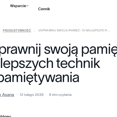
Wsparcie
Cennik
PRODUKTYWNOŚĆ
USPRAWNIJ SWOJĄ PAMIĘĆ: 10 NAJLEPSZYCH ...
Kontakt ze sprzedażą
|
prawnij swoją pamię
jlepszych technik
pamiętywania
m Asana
12 lutego 2026
8
min czytania
ablony