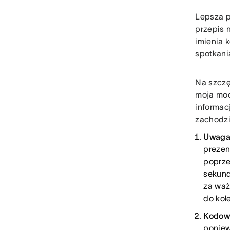
Lepsza p
przepis 
imienia 
spotkani
Na szczę
moja moc
informac
zachodzi
Uwaga
prezen
poprze
sekund
za waż
do kol
Kodow
poniew