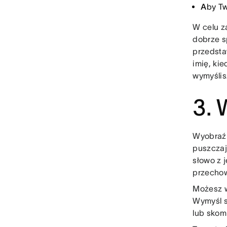
A
by T
W celu z
dobrze s
przedsta
imię, ki
wymyślisz
3. 
Wyobraź 
puszczają
słowo z j
przecho
Możesz w
Wymyśl s
lub skom