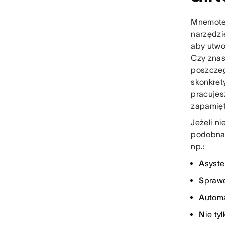
Mnemotec
narzędzi
aby utwo
Czy znas
poszczeg
skonkret
pracujes
zapamięt
Jeżeli n
podobna,
np.:
A
syste
S
prawd
A
utoma
N
ie ty