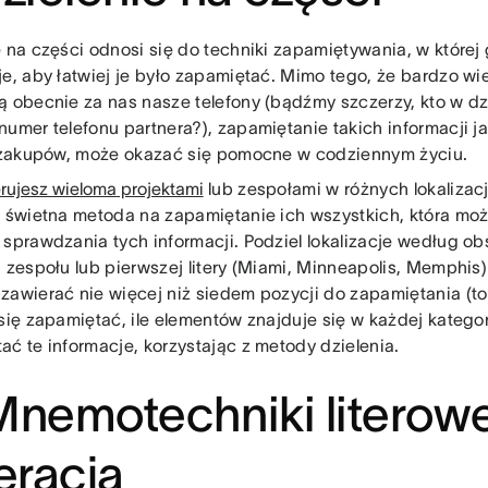
e na części odnosi się do techniki zapamiętywania, w której 
je, aby łatwiej je było zapamiętać. Mimo tego, że bardzo wie
ą obecnie za nas nasze telefony (bądźmy szczerzy, kto w d
numer telefonu partnera?), zapamiętanie takich informacji 
a zakupów, może okazać się pomocne w codziennym życiu.
erujesz wieloma projektami
lub zespołami w różnych lokalizacj
o świetna metoda na zapamiętanie ich wszystkich, która mo
 sprawdzania tych informacji. Podziel lokalizacje według obs
i zespołu lub pierwszej litery (Miami, Minneapolis, Memphis
zawierać nie więcej niż siedem pozycji do zapamiętania (to
się zapamiętać, ile elementów znajduje się w każdej kategori
ać te informacje, korzystając z metody dzielenia.
Mnemotechniki literowe
teracja