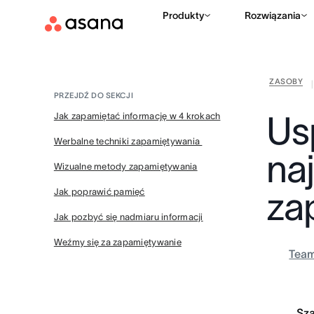
Produkty
Rozwiązania
ZASOBY
|
PRZEJDŹ DO SEKCJI
Us
Jak zapamiętać informację w 4 krokach
Werbalne techniki zapamiętywania
na
Wizualne metody zapamiętywania
za
Jak poprawić pamięć
Jak pozbyć się nadmiaru informacji
Weźmy się za zapamiętywanie
Tea
Sz