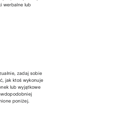
i werbalne lub
zualnie, zadaj sobie
ć, jak ktoś wykonuje
enek lub wyjątkowe
prawdopodobniej
ione poniżej.