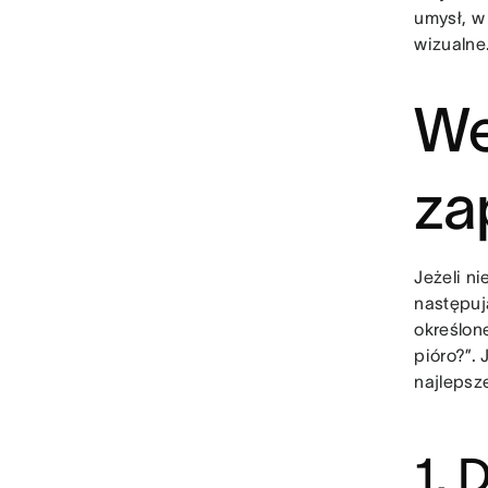
umysł, w
wizualne
We
za
Jeżeli n
następuj
określon
pióro?”.
najlepsz
1. 