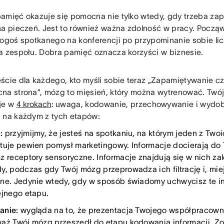
amięć okazuje się pomocna nie tylko wtedy, gdy trzeba za
na pieczeń. Jest to również ważna zdolność w pracy. Począ
kogoś spotkanego na konferencji po przypominanie sobie li
a zespołu. Dobra pamięć oznacza korzyści w biznesie.
ście dla każdego, kto myśli sobie teraz „Zapamiętywanie cz
na strona”, mózg to mięsień, który można wytrenować. Twó
je w
4 krokach
: uwaga, kodowanie, przechowywanie i wydo
 na każdym z tych etapów:
:
przyjmijmy, że jesteś na spotkaniu, na którym jeden z Tw
tuje pewien pomysł marketingowy. Informacje docierają d
z receptory sensoryczne. Informacje znajdują się w nich zal
y, podczas gdy Twój mózg przeprowadza ich filtrację i, mie
ne. Jedynie wtedy, gdy w sposób świadomy uchwycisz te in
ejnego etapu.
anie:
wygląda na to, że prezentacja Twojego współpracowni
aż Twój mózg przeszedł do etapu kodowania informacji. Zo