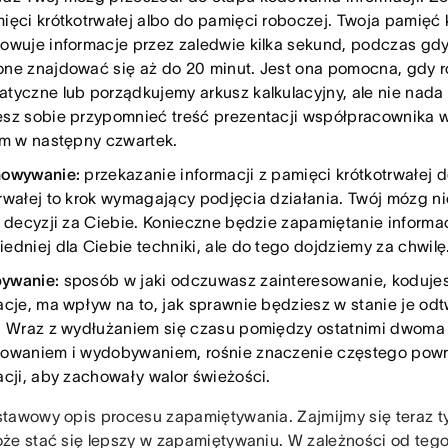
ięci krótkotrwałej albo do pamięci roboczej. Twoja pamięć 
owuje informacje przez zaledwie kilka sekund, podczas gd
ne znajdować się aż do 20 minut. Jest ona pomocna, gdy 
tyczne lub porządkujemy arkusz kalkulacyjny, ale nie nada 
sz sobie przypomnieć treść prezentacji współpracownika w
em w następny czwartek.
howywanie:
przekazanie informacji z pamięci krótkotrwałej 
rwałej to krok wymagający podjęcia działania. Twój mózg ni
i decyzji za Ciebie. Konieczne będzie zapamiętanie informac
edniej dla Ciebie techniki, ale do tego dojdziemy za chwilę
ywanie:
sposób w jaki odczuwasz zainteresowanie, koduje
acje, ma wpływ na to, jak sprawnie będziesz w stanie je od
. Wraz z wydłużaniem się czasu pomiędzy ostatnimi dwoma 
owaniem i wydobywaniem, rośnie znaczenie częstego powr
acji, aby zachowały walor świeżości.
tawowy opis procesu zapamiętywania. Zajmijmy się teraz t
że stać się lepszy w zapamiętywaniu. W zależności od tego,