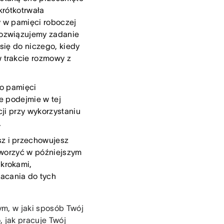
krótkotrwała
y w pamięci roboczej
rozwiązujemy zadanie
się do niczego, kiedy
 trakcie rozmowy z
do pamięci
e podejmie w tej
ji przy wykorzystaniu
.
sz i przechowujesz
tworzyć w późniejszym
krokami,
acania do tych
ym, w jaki sposób Twój
 jak pracuje Twój