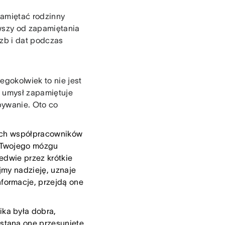
pamiętać rodzinny
wszy od zapamiętania
czb i dat podczas
egokolwiek to nie jest
j umysł zapamiętuje
bywanie. Oto co
oich współpracowników
o Twojego mózgu
edwie przez krótkie
jmy nadzieję, uznaje
formacje, przejdą one
ka była dobra,
staną one przesunięte