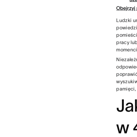
Obejrzyj
Ludzki u
powiedzia
pomieści
pracy lu
momencie
Niezależn
odpowied
poprawić
wyszukiw
pamięci,
Ja
w 