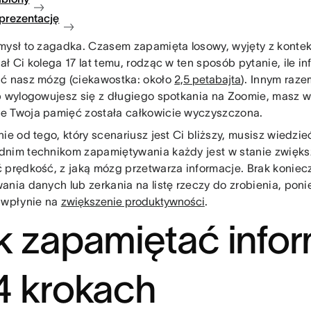
 prezentację
mysł
to zagadka. Czasem zapamięta losowy, wyjęty z konteks
ł Ci kolega 17 lat temu, rodząc w ten sposób pytanie, ile inf
ć nasz mózg (ciekawostka: około
2,5 petabajta
). Innym raz
b wylogowujesz się z długiego spotkania na Zoomie, masz w
 Twoja pamięć została całkowicie wyczyszczona.
ie od tego, który scenariusz jest Ci bliższy, musisz wiedzieć
nim technikom zapamiętywania każdy jest w stanie zwięks
 prędkość, z jaką mózg przetwarza informacje. Brak koniec
ania danych lub zerkania na listę rzeczy do zrobienia, po
 wpłynie na
zwiększenie produktywności
.
k zapamiętać info
4 krokach