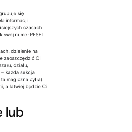
grupuje się
le informacji
zisiejszych czasach
jak swój numer PESEL
ach, dzielenie na
że zaoszczędzić Ci
zaru, działu,
) – każda sekcja
 ta magiczna cyfra).
i, a łatwiej będzie Ci
 lub