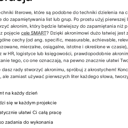
hniki literowe, które są podobne do techniki dzielenia na c
e do zapamiętywania list lub grup. Po prostu użyj pierwszej 
rzyć akronim, który będzie łatwiejszy do zapamiętania niż 
z pojęcie
cele SMART
? Dzięki akronimowi dużo łatwiej jest
ólne cechy (od ang. specific, measurable, achievable, relev
yzowane, mierzalne, osiągalne, istotne i określone w czasie)
z w HR, logistyce lub księgowości, prawdopodobnie akronim
anie tego, co one oznaczają, na pewno znacznie ułatwi Two
ie dasz rady stworzyć akronimu, spróbuj z akrostychem! Kon
 ale zamiast używać pierwszych liter każdego słowa, tworzy 
nt na każdy dzień
zi się w każdym projekcie
tycznie ułatwi Ci całą pracę
lko zadania do wykonania