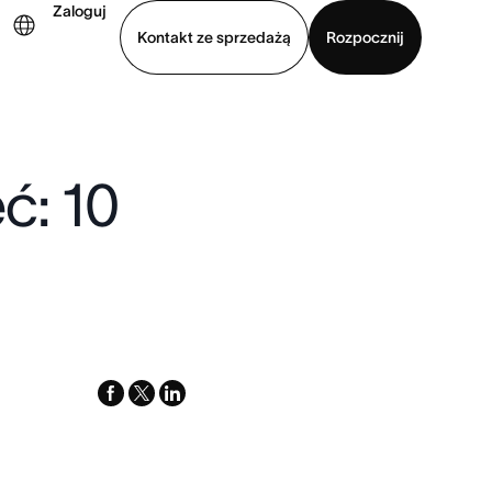
Zaloguj
Kontakt ze sprzedażą
Rozpocznij
Wyświetl prezentację
Pobierz aplikację
ć: 10
facebook
x-
linkedin
twitter