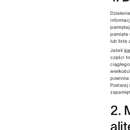
Dzieleni
informac
pamiętaj
pamięta 
lub list
Jeżeli
ki
części t
ciągłego
wielkośc
powinna 
Postaraj 
zapamięt
2. 
ali