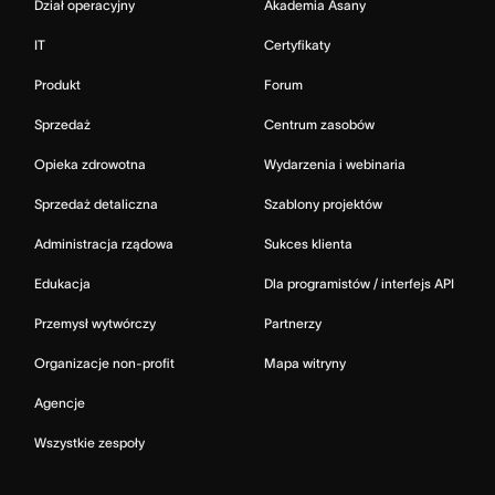
Dział operacyjny
Akademia Asany
IT
Certyfikaty
Produkt
Forum
Sprzedaż
Centrum zasobów
Opieka zdrowotna
Wydarzenia i webinaria
Sprzedaż detaliczna
Szablony projektów
Administracja rządowa
Sukces klienta
Edukacja
Dla programistów / interfejs API
Przemysł wytwórczy
Partnerzy
Organizacje non-profit
Mapa witryny
Agencje
Wszystkie zespoły