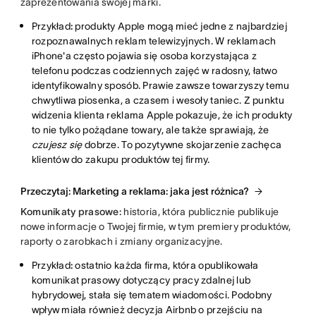
zaprezentowania swojej marki.
Przykład
:
produkty Apple mogą mieć jedne z najbardziej
rozpoznawalnych reklam telewizyjnych. W reklamach
iPhone'a często pojawia się osoba korzystająca z
telefonu podczas codziennych zajęć w radosny, łatwo
identyfikowalny sposób. Prawie zawsze towarzyszy temu
chwytliwa piosenka, a czasem i wesoły taniec. Z punktu
widzenia klienta reklama Apple pokazuje, że ich produkty
to nie tylko pożądane towary, ale także sprawiają, że
czujesz się
dobrze. To pozytywne skojarzenie zachęca
klientów do zakupu produktów tej firmy.
Przeczytaj: Marketing a reklama: jaka jest różnica?
Komunikaty prasowe:
historia, która publicznie publikuje
nowe informacje o Twojej firmie, w tym premiery produktów,
raporty o zarobkach i zmiany organizacyjne.
Przykład
:
ostatnio każda firma, która opublikowała
komunikat prasowy dotyczący pracy zdalnej lub
hybrydowej, stała się tematem wiadomości. Podobny
wpływ miała również decyzja Airbnb o przejściu na