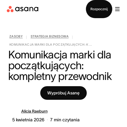
Kontakt ze sprzedażą
Rozpocznij
ZASOBY
STRATEGIA BIZNESOWA
|
|
KOMUNIKACJA MARKI DLA POCZĄTKUJĄCYCH: K ...
Komunikacja marki dla 
początkujących: 
kompletny przewodnik
Wypróbuj Asanę
Alicia Raeburn
5 kwietnia 2026
7
min czytania