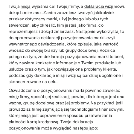
Twoja
misja
wyjaśnia cel Twojej firmy, a
deklaracja wizji
mówi,
dokąd zmierzasz. Zanim zaczniesz tworzyć jakikolwiek
przekaz dotyczący marki, użyj jednego lub obu tych
stwierdzeń, aby określić, kim jesteś jako firma, co
reprezentujesz i dokąd zmierzasz. Następnie wykorzystaj to
do opracowania deklaracji pozycjonowania marki, czyli
wewnętrznego oświadczenia, które opisuje, jaką wartość
wnosisz do swojej branży lub grupy docelowej. Różnica
polega na tym, że deklaracja pozycjonowania marki to brief,
który zawiera konkretne informacje o Twoim produkcie lub
usłudze oraz o tym, jak rozwiązuje ona problemy klienta,
podczas gdy deklaracje misji i wizji są bardziej uogólnione i
skoncentrowane na celu.
Oświadczenie o pozycjonowaniu marki powinno zawierać
misję firmy, sposób jej realizacji, powód, dla którego jest ona
ważna, grupę docelową oraz jej problemy. Na przykład, jeśli
prowadzisz firmę zajmującą się technologiami finansowymi,
której misją jest usprawnienie sposobu przetwarzania
płatności kartą kredytową, Twoja deklaracja
pozycjonowania może wyglądać następująco: