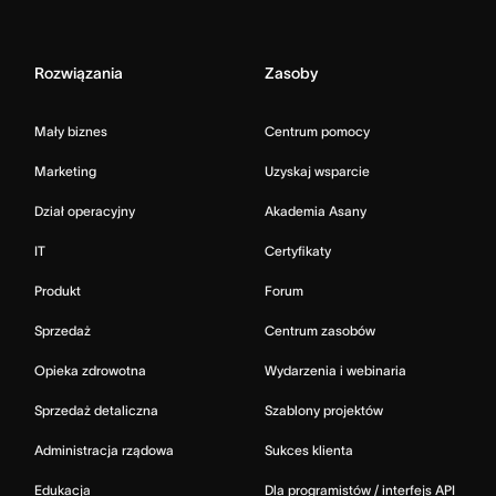
Rozwiązania
Zasoby
Mały biznes
Centrum pomocy
Marketing
Uzyskaj wsparcie
Dział operacyjny
Akademia Asany
IT
Certyfikaty
Produkt
Forum
Sprzedaż
Centrum zasobów
Opieka zdrowotna
Wydarzenia i webinaria
Sprzedaż detaliczna
Szablony projektów
Administracja rządowa
Sukces klienta
Edukacja
Dla programistów / interfejs API