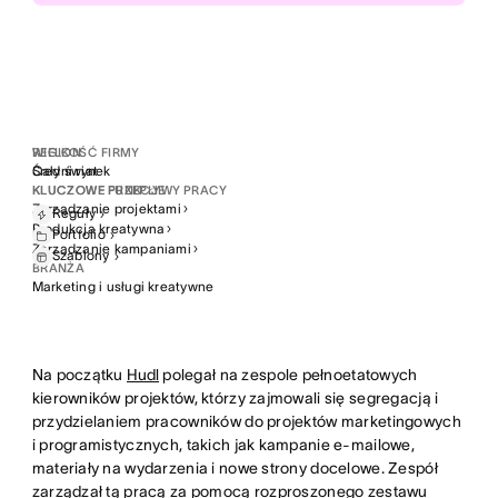
Oszczędność czasu na przydzielaniu zasobów do
projektu
Większa wydajność
Bardziej wydajne sprinty robocze
REGION
WIELKOŚĆ FIRMY
Cały świat
Średni rynek
Większe zaangażowanie zespołu
KLUCZOWE PRZEPŁYWY PRACY
KLUCZOWE FUNKCJE
Większa pewność siebie i zaangażowanie w całym
Zarządzanie projektami
Reguły
zespole
Produkcja kreatywna
Portfolio
Zarządzanie kampaniami
Szablony
BRANŻA
Lepsze dane
Marketing i usługi kreatywne
Lepsze dane do podejmowania decyzji dotyczących
zasobów
Na początku
Hudl
polegał na zespole pełnoetatowych
kierowników projektów, którzy zajmowali się segregacją i
przydzielaniem pracowników do projektów marketingowych
i programistycznych, takich jak kampanie e-mailowe,
materiały na wydarzenia i nowe strony docelowe. Zespół
zarządzał tą pracą za pomocą rozproszonego zestawu