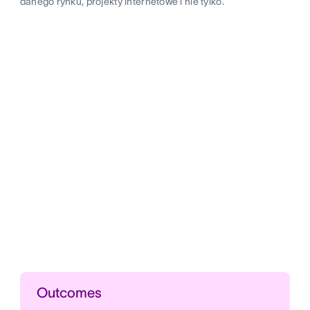
danego rynku, projekty internetowe i nie tylko.
Outcomes
Zaoszczędzony czas