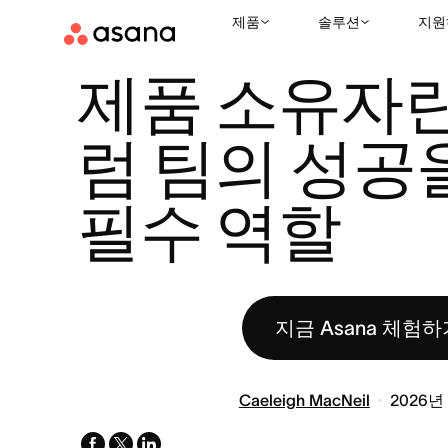
제품
솔루션
지원
리소스
애자일
제품 소유자란? 스크럼 팀의 성공을 위한 필수 역
|
|
제품 소유자란
럼 팀의 성공을
필수 역할
지금 Asana 체험하
Caeleigh MacNeil
2026년
facebook
x-
linkedin