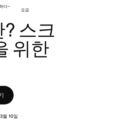
하다
요금
할
? 스크
영업팀에 문의
데모 보
 위한 
기
 3월 10일