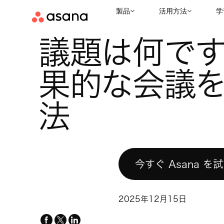
製品
活用方法
学
お役立ちリソース
ワークマネジメント
議題は何ですか？効果
|
|
議題は何で
果的な会議
法
今すぐ Asana を
2025年12月15日
facebook
x-
linkedin