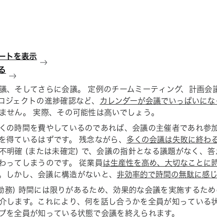
ートを表示
る
議、そしてさらに会議。 定例のチームミーティング、計画会
ロジェクトの進捗確認など、
カレンダーが会議でいっぱいにな
ません。 実際、その可能性は高いでしょう。
くの時間を費やしているのであれば、会議の主催者であれ参
を得ているはずです。 残念ながら、
多くの会議は失敗に終わ
不明確 (または未確定) で、会議の指針となる議題がなく、
わってしまうのです。 従業員
は生産性を高め、大切なことに
。しかし、会議に構造がないと、
非効率的で時間の無駄に感じ
 (勤務) 時間には限りがあるため、効果的な会議を実施するた
介します。これにより、何を話し合うかを全員が知っている
プを全員が知っている状態で会議を終えられます。