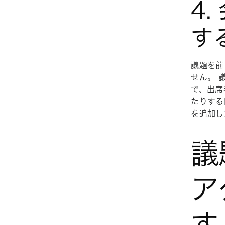
4
す
議題を前
せん。 
で、出席
たりする
を追加し
議
ア
す