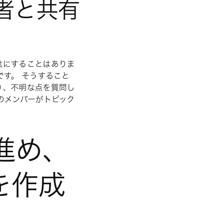
席者と共有
駄にすることはありま
です。 そうすること
り、不明な点を質問し
のメンバーがトピック
進め、
を作成