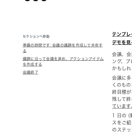
twitter
テンプレ
セクションへ移動
デモを見
準備の時間です: 会議の議題を作成して共有す
る
会議、会
議題に沿って会議を進め、アクションアイテム
ング、プ
を作成する
かもしれ
会議終了
会議に多
くのもの
終目標が
残して終
ています
1 日の
スをご紹
のステッ