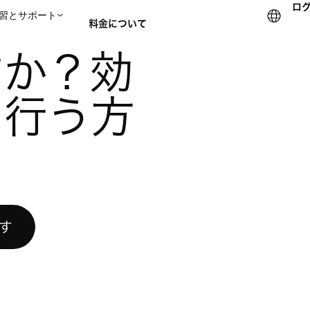
ロ
習とサポート
料金について
的な会議を行う方法
すか？効
セールスチームに問い合
を行う方
試す