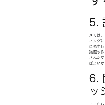
5
メモは、
ィングに
に発生し
議題や作
されたマ
ばよいか
6
ッ
ここから