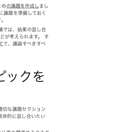
ため
の議題を作成し
まし
に議題を準備しておく
す。
議では、結果の話し合
どが考えられます。 す
て
て、議論すべきすべ
ピックを
適切な議題セクション
具体的に話し合いたい