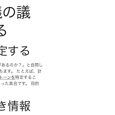
議の議
る
定する
があるのか？」と自問し
ちます。 たとえば、計
トーンを
特定するこ
った具合です。 目的
き情報