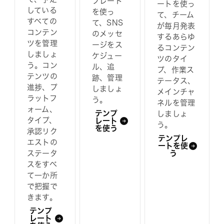
プレート
ートを使っ
している
を使っ
て、チーム
すべての
て、SNS
が毎月発表
コンテン
のメッセ
するあらゆ
ツを管理
ージをス
るコンテン
しましょ
ケジュー
ツのタイ
う。コン
ル、追
プ、作業ス
テンツの
跡、管理
テータス、
進捗、プ
しましょ
メインチャ
ラットフ
う。
ネルを管理
ォーム、
テンプ
しましょ
タイプ、
レート
う。
を使う
承認リク
テンプレ
エストの
ートを使
ステータ
う
スをすべ
て一か所
で把握で
きます。
テンプ
レート