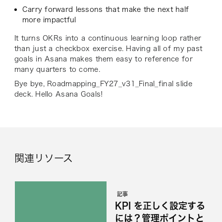
Carry forward lessons that make the next half
more impactful
It turns OKRs into a continuous learning loop rather
than just a checkbox exercise. Having all of my past
goals in Asana makes them easy to reference for
many quarters to come.
Bye bye, Roadmapping_FY27_v31_Final_final slide
deck. Hello Asana Goals!
関連リソース
記事
KPI を正しく設定する
には？管理ポイントと