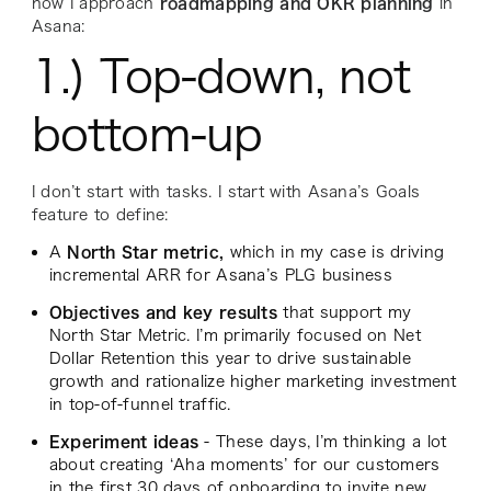
how I approach
roadmapping and OKR planning
in
Asana:
1.) Top-down, not
bottom-up
I don’t start with tasks. I start with Asana’s Goals
feature to define:
A
North Star metric,
which in my case is driving
incremental ARR for Asana’s PLG business
Objectives and key results
that support my
North Star Metric. I’m primarily focused on Net
Dollar Retention this year to drive sustainable
growth and rationalize higher marketing investment
in top-of-funnel traffic.
Experiment ideas
- These days, I’m thinking a lot
about creating ‘Aha moments’ for our customers
in the first 30 days of onboarding to invite new