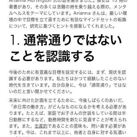
Arianna Huffington 氏の話を聞きました。彼女は 15 冊の
著書があり、その多くは苦難の時を乗り越える際の、メンタ
ルヘルスをテーマにしています。Arianna さんは、厳しい環
境の中で目標を立て直すために有効なマインドセットの転換
について、研究に基づくヒントを提案してくれました。
1.
通常通りではない
ことを認識する
今後のために有意義な目標を設定するには、まず、現状を認
識する必要があります。私たちはかつて経験したことのない
時代を生きています。自分自身に、今は「通常通り」ではな
いのだと言い聞かせてください。
未来に向けた計画を立てるために、今後しばらくのあいだ、
「非日常の働き方」がどんなものになるかを考える必要があ
ります。たとえば、家庭でお子さんの世話をしている間は半
日勤務にするなど、勤務時間を新たに見直すことが考えられ
ます。また、
生産的
であることの意味も、問い直す必要があ
ります。今は、これまで以上に、他者と自身に対する気遣い