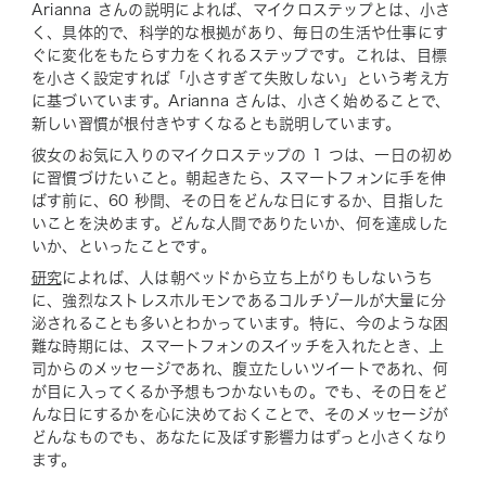
Arianna さんの説明によれば、マイクロステップとは、小さ
く、具体的で、科学的な根拠があり、毎日の生活や仕事にす
ぐに変化をもたらす力をくれるステップです。これは、目標
を小さく設定すれば「小さすぎて失敗しない」という考え方
に基づいています。Arianna さんは、小さく始めることで、
新しい習慣が根付きやすくなるとも説明しています。
彼女のお気に入りのマイクロステップの 1 つは、一日の初め
に習慣づけたいこと。朝起きたら、スマートフォンに手を伸
ばす前に、60 秒間、その日をどんな日にするか、目指した
いことを決めます。どんな人間でありたいか、何を達成した
いか、といったことです。
研究
によれば、人は朝ベッドから立ち上がりもしないうち
に、強烈なストレスホルモンであるコルチゾールが大量に分
泌されることも多いとわかっています。特に、今のような困
難な時期には、スマートフォンのスイッチを入れたとき、上
司からのメッセージであれ、腹立たしいツイートであれ、何
が目に入ってくるか予想もつかないもの。でも、その日をど
んな日にするかを心に決めておくことで、そのメッセージが
どんなものでも、あなたに及ぼす影響力はずっと小さくなり
ます。