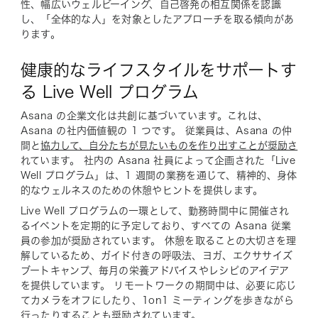
性、幅広いウェルビーイング、自己啓発の相互関係を認識
し、「全体的な人」を対象としたアプローチを取る傾向があ
ります。
健康的なライフスタイルをサポートす
る Live Well プログラム
Asana の企業文化は共創に基づいています。これは、
Asana の社内価値観の 1 つです。 従業員は、Asana の仲
間と
協力して、自分たちが見たいものを作り出すことが奨励さ
れています。 社内の Asana 社員によって企画された「Live
Well プログラム」は、1 週間の業務を通じて、精神的、身体
的なウェルネスのための休憩やヒントを提供します。
Live Well プログラムの一環として、勤務時間中に開催され
るイベントを定期的に予定しており、すべての Asana 従業
員の参加が奨励されています。 休憩を取ることの大切さを理
解しているため、ガイド付きの呼吸法、ヨガ、エクササイズ
ブートキャンプ、毎月の栄養アドバイスやレシピのアイデア
を提供しています。 リモートワークの期間中は、必要に応じ
てカメラをオフにしたり、1on1 ミーティングを歩きながら
行ったりすることも奨励されています。