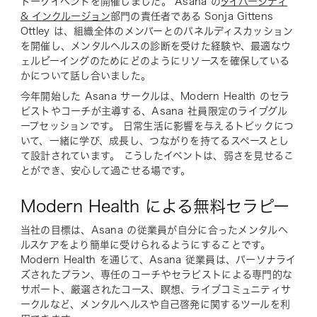
トークイベントを開催しました。 Asana の
ダイバーシティ
& インクルージョン
部門の責任者である Sonja Gittens
Ottley は、組織全体のメンバーとのパネルディスカッション
を開催し、メンタルヘルスの診断を受けた経験や、最適なウ
ェルビーイングのためにどのようにリソースを確保している
かについて話し合いました。
今年開始した Asana サークルは、Modern Health のセラ
ピストやコーチが主導する、Asana 社員限定のライブグル
ープセッションです。 日常生活に影響を与えるトピックにつ
いて、一緒に学び、成長し、つながりを持てるスペースとし
て設計されています。 こうしたイベントは、弱さを見せるこ
とができ、安心して過ごせる場です。
Modern Health による無料セラピー
当社の目標は、Asana の従業員が自分に合ったメンタルヘ
ルスケアをより簡単に受けられるようにすることです。
Modern Health を通じて、Asana 従業員は、パーソナライ
ズされたプラン、専任のコーチやセラピストによる専門的な
サポート、厳選されたコース、瞑想、ライブコミュニティサ
ークルなど、メンタルヘルスや自己啓発に関するツールを利