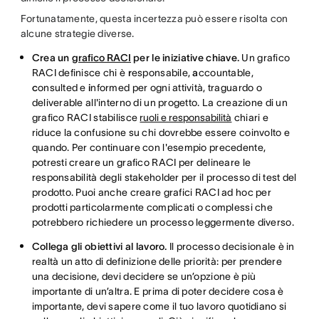
Fortunatamente, questa incertezza può essere risolta con
alcune strategie diverse.
Crea un
grafico RACI
per le iniziative chiave.
Un grafico
RACI definisce chi è
r
esponsabile,
a
ccountable,
c
onsulted e
i
nformed per ogni attività, traguardo o
deliverable all'interno di un progetto. La creazione di un
grafico RACI stabilisce
ruoli e responsabilità
chiari e
riduce la confusione su chi dovrebbe essere coinvolto e
quando. Per continuare con l'esempio precedente,
potresti creare un grafico RACI per delineare le
responsabilità degli stakeholder per il processo di test del
prodotto. Puoi anche creare grafici RACI ad hoc per
prodotti particolarmente complicati o complessi che
potrebbero richiedere un processo leggermente diverso.
Collega gli obiettivi al lavoro.
Il processo decisionale è in
realtà un atto di definizione delle priorità: per prendere
una decisione, devi decidere se un’opzione è più
importante di un’altra. E prima di poter decidere cosa è
importante, devi sapere come il tuo lavoro quotidiano si