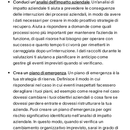
Conduci un’
analisi dell’impatto aziendale
. Un’analisi di
impatto aziendale ti aiuta a prevedere le conseguenze
delle interruzioni dei processi aziendali, in modo da avere
i dati necessari per creare in modo proattivo strategie di
recupero. Aiuta a rispondere a domande come quali
processi sono più importanti per mantenere l’azienda in
funzione, di quali risorse hai bisogno per operare con
successo e quanto tempo ti ci vorrà per rimetterti in
carreggiata dopo un’interruzione. I dati raccolti durante le
valutazioni ti aiutano a pianificare in anticipo come
gestire gli eventi imprevisti quando si verificano.
Crea un
piano di emergenza
. Un piano di emergenza è la
tua strategia di riserva. Definisce il modo in cui
risponderai nel caso in cui eventi inaspettati facessero
deragliare i tuoi piani, ad esempio come reagire nel caso
dovessi cambiare i tuoi obiettivi aziendali o cosa fare se
dovessi perdere entrate e dovessi ristrutturare la tua
azienda. Puoi creare un piano d'emergenza per ogni
rischio significativo identificato nell'analisi di impatto
aziendale. In questo modo, quando si verifica un
cambiamento organizzativo imprevisto, sarai in grado di