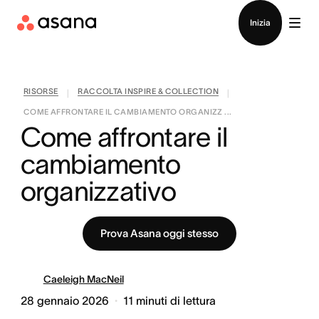
Contatta le vendite
Inizia
RISORSE
RACCOLTA INSPIRE & COLLECTION
|
|
COME AFFRONTARE IL CAMBIAMENTO ORGANIZZ ...
Come affrontare il 
cambiamento 
organizzativo
Prova Asana oggi stesso
Caeleigh MacNeil
28 gennaio 2026
11
minuti di lettura