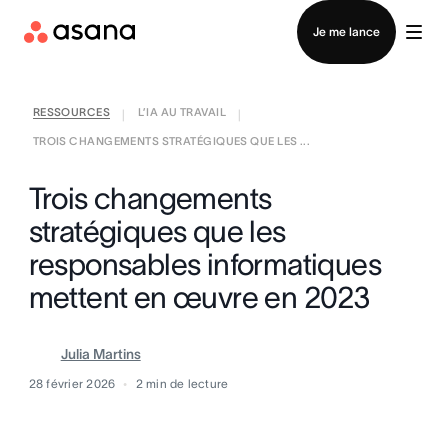
Contacter le service commercial
Je me lance
RESSOURCES
L’IA AU TRAVAIL
|
|
TROIS CHANGEMENTS STRATÉGIQUES QUE LES ...
Trois changements
stratégiques que les
responsables informatiques
mettent en œuvre en 2023
Julia Martins
28 février 2026
2
min de lecture