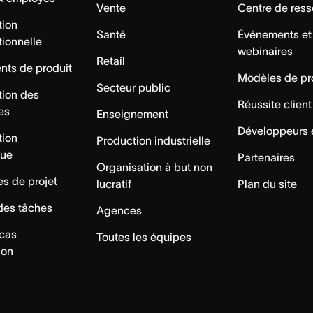
Vente
Centre de res
tion
Santé
Événements et
tionnelle
webinaires
Retail
ts de produit
Modèles de pr
Secteur public
tion des
Réussite client
es
Enseignement
Développeurs 
tion
Production industrielle
que
Partenaires
Organisation à but non
s de projet
lucratif
Plan du site
des tâches
Agences
 cas
Toutes les équipes
ion