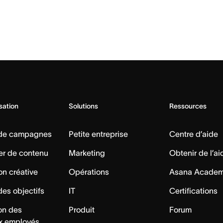
isation
Solutions
Ressources
 de campagnes
Petite entreprise
Centre d’aide
er de contenu
Marketing
Obtenir de l’ai
on créative
Opérations
Asana Acade
des objectifs
IT
Certifications
ion des
Produit
Forum
x employés