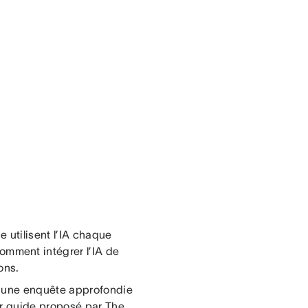
e utilisent l’IA chaque
mment intégrer l’IA de
ions.
s une enquête approfondie
er guide proposé par The