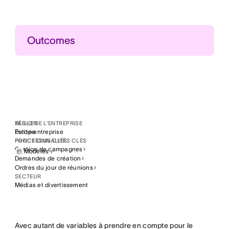
Outcomes
+ de 20 heures gagnées
Gain de temps mensuel de plus de 20 heures par
collègue sur les réunions de suivi
50 % de campagnes marketing en plus
Lancez 50 % de campagnes marketing en plus
chaque mois
RÉGION
TAILLE DE L’ENTREPRISE
Europe
Petite entreprise
PROCESSUS CLÉS
FONCTIONNALITÉS CLÉS
Gestion de campagnes
Modèles
Demandes de création
Ordres du jour de réunions
SECTEUR
Médias et divertissement
Avec autant de variables à prendre en compte pour le