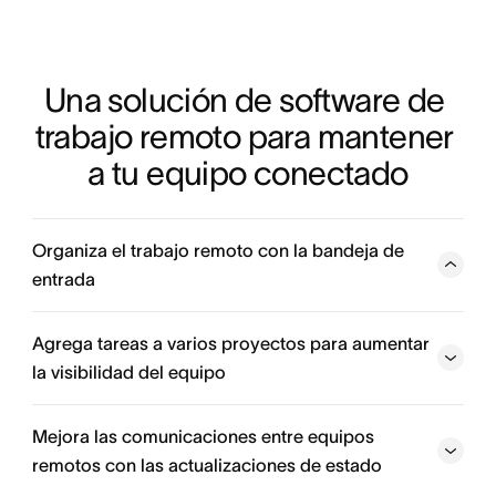
Una solución de software de 
trabajo remoto para mantener 
a tu equipo conectado
Organiza el trabajo remoto con la bandeja de
entrada
La bandeja de entrada es el centro desde donde
controlas todo el trabajo. Desde allí puedes coordinar el
Agrega tareas a varios proyectos para aumentar
trabajo, dejar comentarios en las tareas, responder a las
la visibilidad del equipo
solicitudes y ver los adjuntos, las actualizaciones de los
proyectos y mucho más.
Mejora las comunicaciones entre equipos
remotos con las actualizaciones de estado