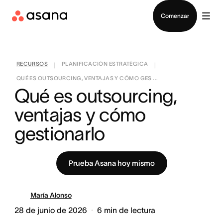
Contactar a Ventas
Comenzar
RECURSOS
PLANIFICACIÓN ESTRATÉGICA
|
|
QUÉ ES OUTSOURCING, VENTAJAS Y CÓMO GES ...
Qué es outsourcing, 
ventajas y cómo 
gestionarlo
Prueba Asana hoy mismo
María Alonso
28 de junio de 2026
6
min de lectura