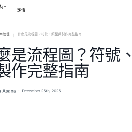
持
定價
案管理
什麼是流程圖？符號、類型與製作完整指南
聯絡銷售部
檢視示範
|
麼是流程圖？符號
製作完整指南
m Asana
December 25th, 2025