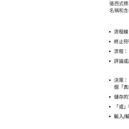
循西式標
名稱和含
流程線
終止符
流程：
評論或
決策：
個「真
儲存的
「或」
輸入/