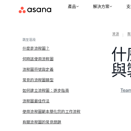
產品
解決方案
支
資源
專
|
跳至區段
什
什麼是流程圖？
何時該使用流程圖
與
流程圖符號與定義
常見的流程圖類型
Tea
如何建立流程圖：逐步指南
流程圖最佳作法
使用流程圖範本簡化您的工作流程
有關流程圖的常見問題