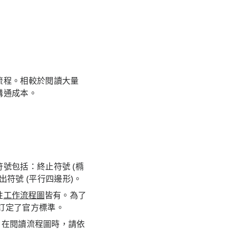
流程。相較於閱讀大量
溝通成本。
號包括：終止符號 (橢
輸出符號 (平行四邊形)。
性
工作流程圖
皆有。為了
 年代訂定了官方標準。
維護。在閱讀流程圖時，請依