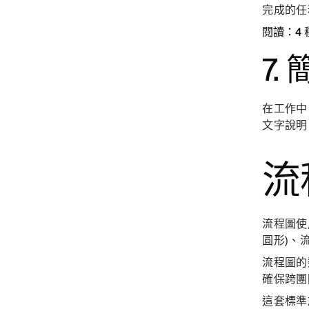
完成的任
閱讀：4 
7
在工作中
文字說明
流
流程圖使
圓形)、流
流程圖的
確保跨團
這套標準於