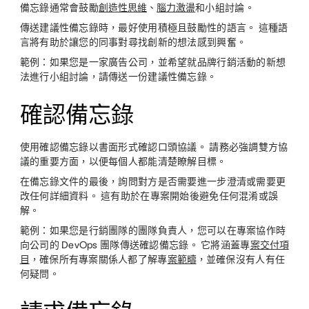
備忘錄通常會鼓勵
創造性思維
、
腦力激盪
和小組討論。
傳送建議性備忘錄時，最好使用積極且鼓勵性的語言。 這種語
言將有助於讓您的同事對尋找創新的想法感到興奮。
範例：
如果您是一家廣告公司，並希望就品牌行銷活動的新想
法進行小組討論，請傳送一份建議性備忘錄。
確認備忘錄
使用確認備忘錄以書面形式確認口頭協議。 請務必強調雙方協
議的重要方面，以便每個人都能清楚瞭解目標。
在備忘錄文件的最後，詢問對方是否需要進一步澄清或需要更
改任何詳細資料。 這有助於在專案開始後避免任何混淆或誤
解。
範例
：如果您是行銷團隊的團隊負責人，您可以在專案協作時
向公司的 DevOps 團隊傳送確認備忘錄。 它將涵蓋專
案交付項
目
，確保所有專案關係人都了解專
案範疇
，並確保沒有人有任
何疑問。