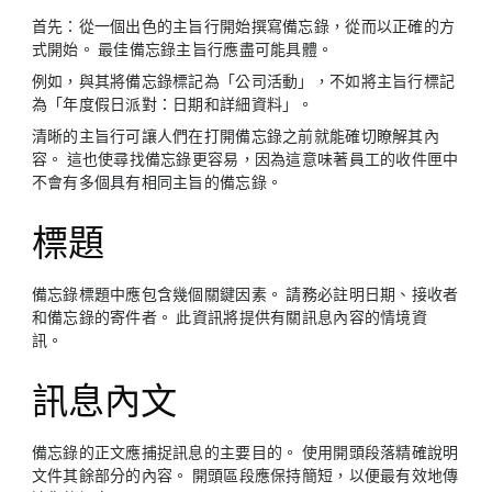
首先：從一個出色的主旨行開始撰寫備忘錄，從而以正確的方
式開始。 最佳備忘錄主旨行應盡可能具體。
例如，與其將備忘錄標記為「公司活動」，不如將主旨行標記
為「年度假日派對：日期和詳細資料」。
清晰的主旨行可讓人們在打開備忘錄之前就能確切瞭解其內
容。 這也使尋找備忘錄更容易，因為這意味著員工的收件匣中
不會有多個具有相同主旨的備忘錄。
標題
備忘錄標題中應包含幾個關鍵因素。 請務必註明日期、接收者
和備忘錄的寄件者。 此資訊將提供有關訊息內容的情境資
訊。
訊息內文
備忘錄的正文應捕捉訊息的主要目的。 使用開頭段落精確說明
文件其餘部分的內容。 開頭區段應保持簡短，以便最有效地傳