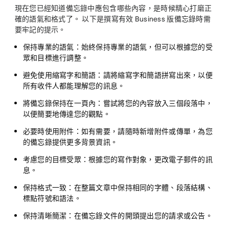
現在您已經知道備忘錄中應包含哪些內容，是時候精心打磨正
確的語氣和格式了。 以下是撰寫有效 Business 版備忘錄時需
要牢記的提示。
保持專業的語氣
：始終保持專業的語氣，但可以根據您的受
眾和目標進行調整。
避免使用縮寫字和簡語
：請將縮寫字和簡語拼寫出來，以便
所有收件人都能理解您的訊息。
將備忘錄保持在一頁內
：嘗試將您的內容放入三個段落中，
以便簡要地傳達您的觀點。
必要時使用附件
：如有需要，請隨時新增附件或傳單，為您
的備忘錄提供更多背景資訊。
考慮您的目標受眾：根據您的寫作對象
，更改電子郵件的訊
息。
保持格式一致
：在整篇文章中保持相同的字體、段落結構、
標點符號和語法。
保持清晰簡潔
：在備忘錄文件的開頭提出您的請求或公告。