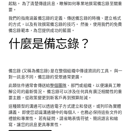
起點。 為了清楚傳達訊息，瞭解如何專業地撰寫備忘錄至關重
要。
我們的指南涵蓋備忘錄的定義、傳送備忘錄的時機、建立格式
的方式，以及有效撰寫備忘錄的技巧。 然後，使用我們的免費
備忘錄範本，為您提供成功的藍圖。
什麼是備忘錄？
備忘錄 (又稱為備忘錄) 是在整個組織中傳達資訊的工具。 與一
對一訊息不同，備忘錄的受眾通常更廣。
此類信件通常會傳送給
整個團隊
、部門或組織，以便讓員工瞭
解公司的最新情況。 備忘錄可以涉及任何具有廣泛相關性的重
要主題，從政策變更到新客戶再到預算削減。
這種類型的溝通可以透過電子方式建立和發送，或列印為實體
講義。 即使您認識溝通鏈中的每個人，也務必保持這些文件的
禮貌和專業性。 若有疑問，請省略表情符號、簡訊語言和縮
寫，讓您的訊息更具專業性。