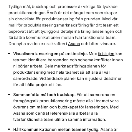
Tydliga mål, budskap och processer är viktiga för lyckade
produktlanseringar. Ändå är det många team som skapar
sin checklista för produktlansering från grunden. Med vår
mall för produktlanseringsmarknadsföring får ditt team ett
beprövat sätt att tydliggöra detaljerna kring lanseringen och
förbättra kommunikationen mellan tvärfunktionella team.
Dra nytta av den extra kraften i
Asana
och bli en vinnare.
Visualisera lanseringen på en tidslinje.
Med
tidslinjen
kan
teamet identifiera beroenden och schemakonflikter innan
ni börjar arbeta. Dela marknadsföringsplanen för
produktlansering med hela teamet så att alla är väl
samordnade. Vid ändrade planer kan ni justera deadliner
för att hålla projektet i fas.
Sammanfatta mål och budskap.
För att samordna en
framgångsrik produktlansering måste alla i teamet vara
överens om målen och budskapet för lanseringen. Med
Asana
som central referenskälla arbetar alla
tvärfunktionella team utifrån samma information.
Håll kommunikationen mellan teamen tydlig.
Asana är