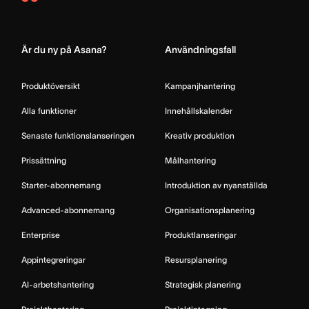
Asana
Home
Är du ny på Asana?
Användningsfall
Produktöversikt
Kampanjhantering
Alla funktioner
Innehållskalender
Senaste funktionslanseringen
Kreativ produktion
Prissättning
Målhantering
Starter-abonnemang
Introduktion av nyanställda
Advanced-abonnemang
Organisationsplanering
Enterprise
Produktlanseringar
Appintegreringar
Resursplanering
AI-arbetshantering
Strategisk planering