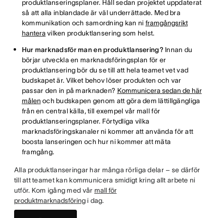
produktlanseringsplaner. Håll sedan projektet uppdaterat
så att alla inblandade är väl underrättade. Med bra
kommunikation och samordning kan ni
framgångsrikt
hantera
vilken produktlansering som helst.
Hur marknadsför man en produktlansering?
Innan du
börjar utveckla en marknadsföringsplan för er
produktlansering bör du se till att hela teamet vet vad
budskapet är. Vilket behov löser produkten och var
passar den in på marknaden?
Kommunicera sedan de här
målen
och budskapen genom att göra dem lättillgängliga
från en central källa, till exempel vår mall för
produktlanseringsplaner. Förtydliga vilka
marknadsföringskanaler ni kommer att använda för att
boosta lanseringen och hur ni kommer att mäta
framgång.
Alla produktlanseringar har många rörliga delar – se därför
till att teamet kan kommunicera smidigt kring allt arbete ni
utför. Kom igång med vår
mall för
produktmarknadsföring
i dag.