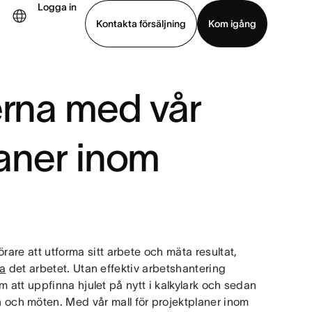
Logga in
Kontakta försäljning
Kom igång
Visa demo
Ladda ned app
erna med vår
laner inom
rare att utforma sitt arbete och mäta resultat,
ra
det arbetet. Utan effektiv arbetshantering
 att uppfinna hjulet på nytt i kalkylark och sedan
ch möten. Med vår mall för projektplaner inom