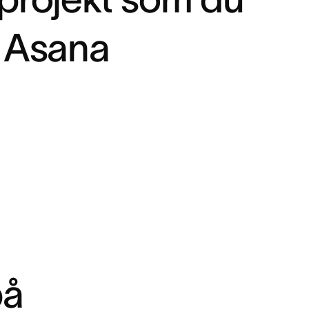
 Asana
på