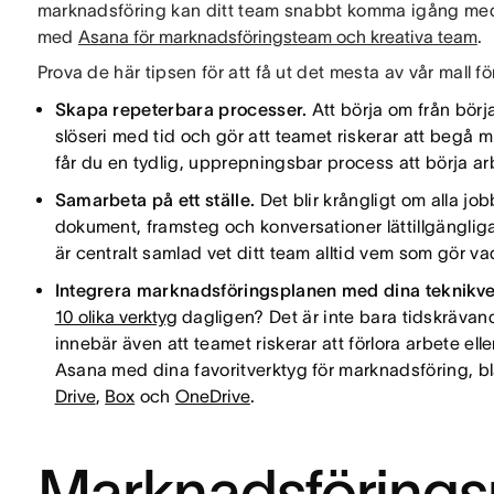
marknadsföring kan ditt team snabbt komma igång med 
med
Asana för marknadsföringsteam och kreativa team
.
Prova de här tipsen för att få ut det mesta av vår mall 
Skapa repeterbara processer.
Att börja om från bör
slöseri med tid och gör att teamet riskerar att begå
får du en tydlig, upprepningsbar process att börja a
Samarbeta på ett ställe.
Det blir krångligt om alla jo
dokument, framsteg och konversationer lättillgängliga
är centralt samlad vet ditt team alltid vem som gör va
Integrera marknadsföringsplanen med dina teknikv
10 olika verktyg
dagligen? Det är inte bara tidskrävand
innebär även att teamet riskerar att förlora arbete ell
Asana med dina favoritverktyg för marknadsföring, 
Drive
,
Box
och
OneDrive
.
Marknadsförings