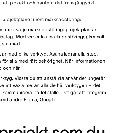
ett projekt och hantera det framgångsrikt
för projektplaner inom marknadsföring:
jan med varje marknadsföringsprojektplan är
 misstag. Med vår enkla marknadsföringsplanmall
rbeta med.
bbar med olika verktyg.
Asana
lagrar alla steg,
 för alla med rätt behörighet. När informationen
d och när.
erktyg.
Visste du att anställda använder ungefär
e att växla mellan alla de här verktygen – det
er kommunicera på fel ställe. Det går att integrera
bland andra
Figma
,
Google
projekt som du