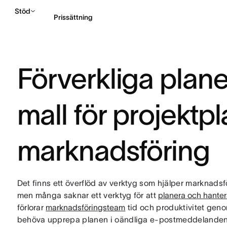
Stöd
Prissättning
Kontakta försäljning
Förverkliga plan
mall för projektp
marknadsföring
Det finns ett överflöd av verktyg som hjälper marknadsfö
men många saknar ett verktyg för att
planera och hante
förlorar
marknadsföringsteam
tid och produktivitet genom
behöva upprepa planen i oändliga e-postmeddelanden o