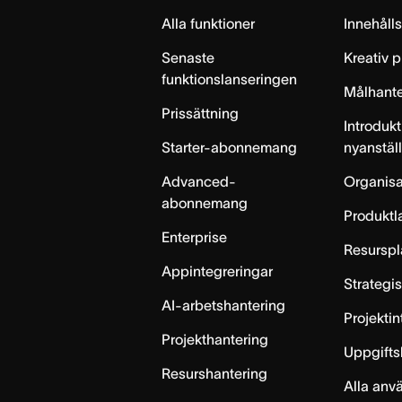
Alla funktioner
Innehåll
Senaste
Kreativ 
funktionslanseringen
Målhante
Prissättning
Introdukt
Starter-abonnemang
nyanstäl
Advanced-
Organisa
abonnemang
Produktl
Enterprise
Resurspl
Appintegreringar
Strategi
AI-arbetshantering
Projekti
Projekthantering
Uppgifts
Resurshantering
Alla anv