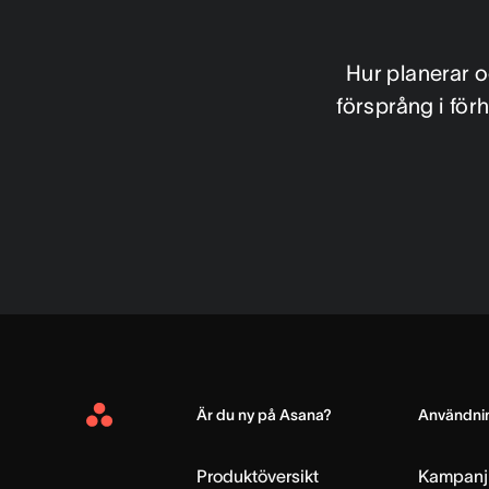
Hur planerar o
försprång i för
Är du ny på Asana?
Användnin
Asana
Home
Produktöversikt
Kampanj