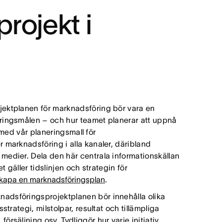
rojekt i
jektplanen för marknadsföring bör vara en
ringsmålen – och hur teamet planerar att uppnå
a med vår planeringsmall för
 marknadsföring i alla kanaler, däribland
medier. Dela den här centrala informationskällan
t gäller tidslinjen och strategin för
kapa en marknadsföringsplan
.
nadsföringsprojektplanen bör innehålla olika
trategi, milstolpar, resultat och tillämpliga
rsäljning osv. Tydliggör hur varje initiativ