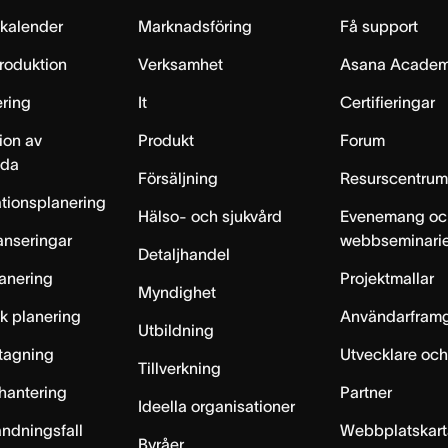
skalender
Marknadsföring
Få support
produktion
Verksamhet
Asana Acade
ring
It
Certifieringar
ion av
Produkt
Forum
lda
Försäljning
Resurscentru
tionsplanering
Hälso- och sjukvård
Evenemang oc
anseringar
webbseminari
Detaljhandel
anering
Projektmallar
Myndighet
sk planering
Användarfram
Utbildning
ntagning
Utvecklare och
Tillverkning
hantering
Partner
Ideella organisationer
ändningsfall
Webbplatskar
Byråer