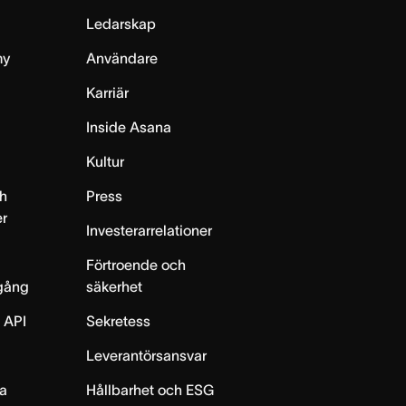
Ledarskap
my
Användare
Karriär
Inside Asana
m
Kultur
h
Press
er
Investerarrelationer
Förtroende och
gång
säkerhet
 API
Sekretess
Leverantörsansvar
ta
Hållbarhet och ESG