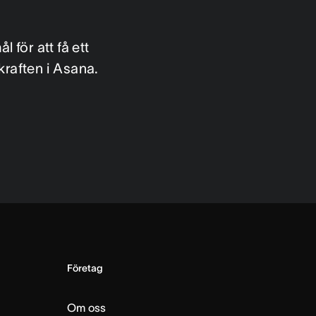
ör att få ett 
kraften i Asana.
Företag
Om oss