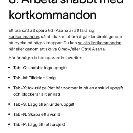
kortkommandon
Ett bra sätt att spara tid i Asana är att lära sig
kortkommandon
, så att du kan utföra åtgärder direkt genom
att trycka på några knappar. Du kan
se alla kortkommandon
här
eller genom att skriva
Cmd+/
eller
Ctrl/
i Asana.
Här är några tidsbesparande favoriter:
Tab+Q
: snabbinfoga uppgift
Tab+M
: Tilldela till mig
Tab+X
: fokusläge (det här zoomar in på en enskild uppgift
och blockerar allt annat)
Tab+S
: Lägg till en underuppgift
Tab+N
: Skapa ett avsnitt
Tab+P
: Lägg till i ett projekt