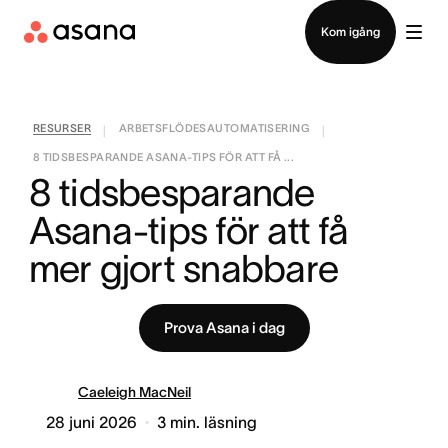
Kontakta försäljning
Kom igång
RESURSER
ARBETSFLÖDESAUTOMATISERING
|
|
8 TIDSBESPARANDE ASANA-TIPS FÖR ATT FÅ ...
8 tidsbesparande 
Asana-tips för att få 
mer gjort snabbare
Prova Asana i dag
Caeleigh MacNeil
28 juni 2026
3
min. läsning