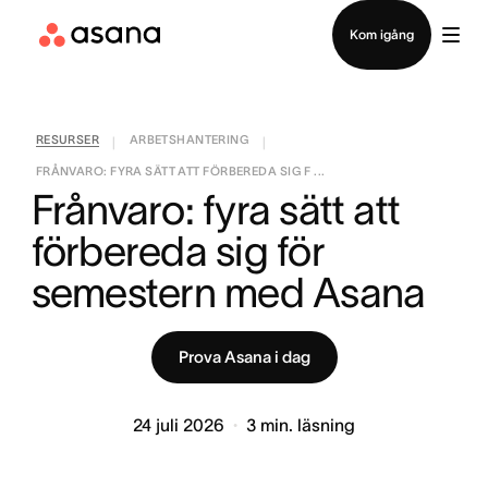
Kontakta försäljning
Kom igång
RESURSER
ARBETSHANTERING
|
|
FRÅNVARO: FYRA SÄTT ATT FÖRBEREDA SIG F ...
Frånvaro: fyra sätt att 
förbereda sig för 
semestern med Asana
Prova Asana i dag
24 juli 2026
3
min. läsning