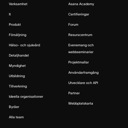
Verksamhet
Asana Academy
It
Certifieringar
Produkt
Forum
Försäljning
Resurscentrum
Hälso- och sjukvård
Evenemang och
webbseminarier
Detaljhandel
Projektmallar
Myndighet
Användarframgång
Utbildning
Utvecklare och API
Tillverkning
Partner
Ideella organisationer
Webbplatskarta
Byråer
Alla team