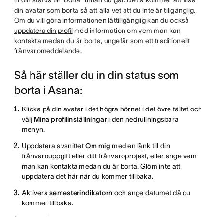
in din status till ”borta” innan du går. Detta kommer att visa
din avatar som borta så att alla vet att du inte är tillgänglig.
Om du vill göra informationen lättillgänglig kan du också
uppdatera din profil
med information om vem man kan
kontakta medan du är borta, ungefär som ett traditionellt
frånvaromeddelande.
Så här ställer du in din status som
borta i Asana:
Klicka på din avatar i det högra hörnet i det övre fältet och
välj
Mina profilinställningar
i den nedrullningsbara
menyn.
Uppdatera avsnittet
Om mig
med en länk till din
frånvarouppgift eller ditt frånvaroprojekt, eller ange vem
man kan kontakta medan du är borta. Glöm inte att
uppdatera det här när du kommer tillbaka.
Aktivera
semesterindikatorn
och ange datumet då du
kommer tillbaka.