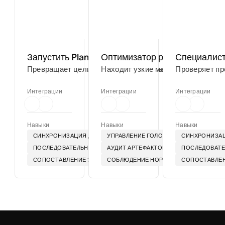
Запустить Planner
Оптимизатор рабочих процес
Специалист
Превращает цели проекта в пошаговые хронологии, что
Находит узкие места в ваших рабо
Проверяет пр
Интеграции
Интеграции
Интеграции
Навыки
Навыки
Навыки
СИНХРОНИЗАЦИЯ ДОРОЖНЫХ КАРТ
УПРАВЛЕНИЕ ГОЛОСОМ
СИНХРОНИЗАЦ
ПОСЛЕДОВАТЕЛЬНОСТЬ ВЫХОДА НА РЫНОК
АУДИТ АРТЕФАКТОВ
ПОСЛЕДОВАТЕ
СОПОСТАВЛЕНИЕ ЗАВИСИМОСТЕЙ
СОБЛЮДЕНИЕ НОРМАТИВОВ В ОТНОШ
СОПОСТАВЛЕ