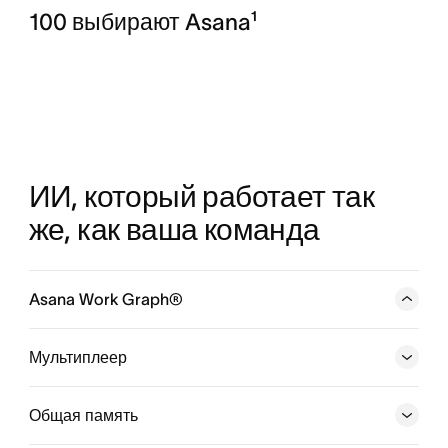
100 выбирают Asana¹
ИИ, который работает так 
же, как ваша команда
Asana Work Graph®
Нейронная сеть, охватывающая всю деятельность
вашей компании, где каждый человек, задача, проект,
Мультиплеер
цель и зависимость связаны между собой, чтобы
люди и агенты всегда знали, кто, что и к какому сроку
Общая память
делает, и для достижения какой цели.