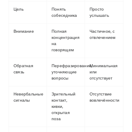
Цель
Понять
Просто
собеседника
услышать
Внимание
Полная
Частичное, с
концентрация
отвлечением
на
говорящем
Обратная
Перефразирование,
Минимальная
связь
уточняющие
или
вопросы
отсутствует
Невербальные
Зрительный
Отсутствие
сигналы
контакт,
вовлечённости
кивки,
открытая
поза