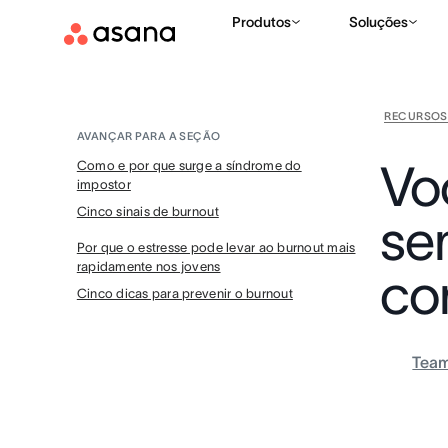
Produtos
Soluções
RECURSOS
AVANÇAR PARA A SEÇÃO
Vo
Como e por que surge a síndrome do
impostor
Cinco sinais de burnout
se
Por que o estresse pode levar ao burnout mais
rapidamente nos jovens
co
Cinco dicas para prevenir o burnout
Tea