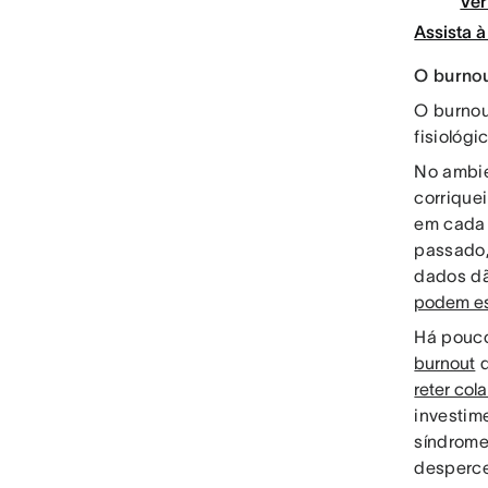
Ver
Assista 
O burno
O burnou
fisiológ
No ambie
corrique
em cada 
passado,
dados dã
podem es
Há pouco
burnout
q
reter col
investim
síndrome
desperce