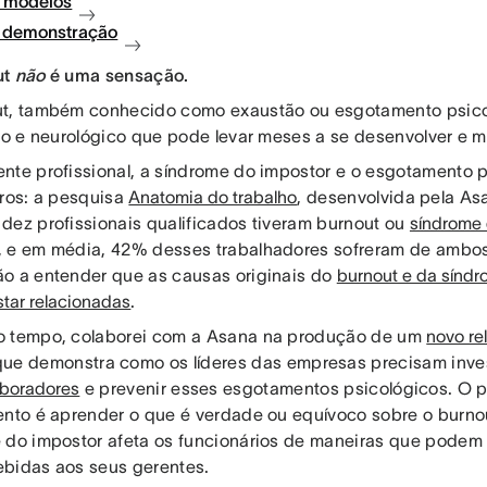
 modelos
à demonstração
ut
não
é uma sensação.
t, também conhecido como exaustão ou esgotamento psicol
ico e neurológico que pode levar meses a se desenvolver e me
nte profissional, a síndrome do impostor e o esgotamento 
iros: a pesquisa
Anatomia do trabalho
, desenvolvida pela As
dez profissionais qualificados tiveram burnout ou
síndrome 
 e em média, 42% desses trabalhadores sofreram de ambos 
o a entender que as causas originais do
burnout e da síndr
tar relacionadas
.
 tempo, colaborei com a Asana na produção de um
novo re
ue demonstra como os líderes das empresas precisam inve
aboradores
e prevenir esses esgotamentos psicológicos. O 
ento é aprender o que é verdade ou equívoco sobre o burnou
 do impostor afeta os funcionários de maneiras que podem
bidas aos seus gerentes.