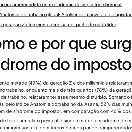
ção incompreendida entre síndrome do impostor e burnout
 Anatomia do trabalho global: Acolhendo a nova era de agilida
a geração Z atualmente precisa por parte de cada líder
mo e por que surg
ndrome do imposto
mente metade (49%) da
geração Z e dos millennials relataram 
no trabalho
, enquanto mais de três quartos (78%) da geraçã
de trabalho, relataram ter esse mesmo distúrbio. Somando
as pelo
índice Anatomia do trabalho
da Asana, 52% das mulh
em de síndrome do impostor, em comparação com 46% dos
 de fazer um relato pessoal e sincero sobre a síndrome do i
de minoria social e com traços étnicos pouco compreendido