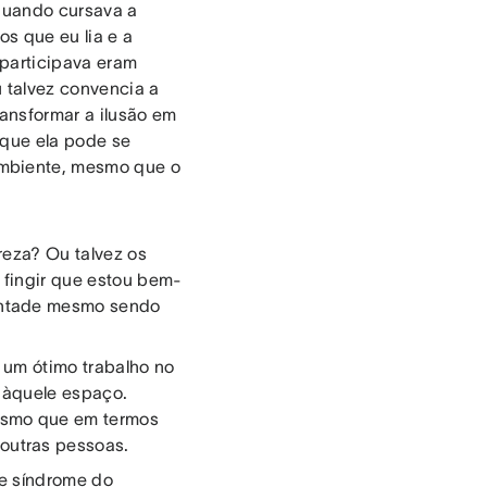
 quando cursava a
os que eu lia e a
participava eram
 talvez convencia a
ansformar a ilusão em
 que ela pode se
mbiente, mesmo que o
reza? Ou talvez os
 fingir que estou bem-
ontade mesmo sendo
 um ótimo trabalho no
a àquele espaço.
esmo que em termos
outras pessoas.
e síndrome do