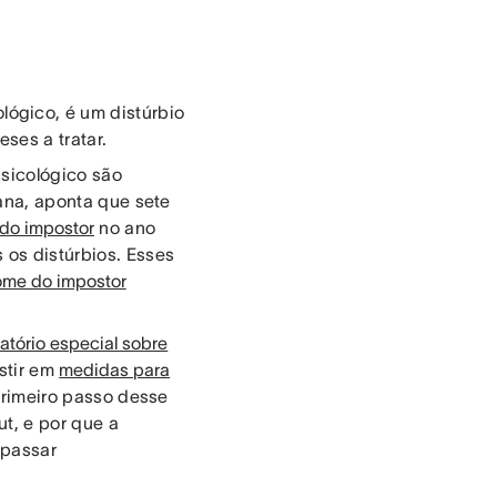
ógico, é um distúrbio
ses a tratar.
psicológico são
ana, aponta que sete
do impostor
no ano
os distúrbios. Esses
ome do impostor
latório especial sobre
stir em
medidas para
primeiro passo desse
t, e por que a
 passar