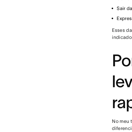
Sair d
Expres
Esses da
indicado
Po
le
ra
No meu t
diferenc