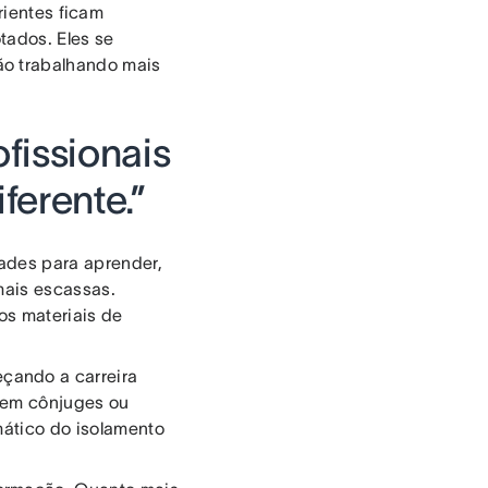
rientes ficam
tados. Eles se
ão trabalhando mais
fissionais
ferente.”
dades para aprender,
mais escassas.
 os materiais de
çando a carreira
ssem cônjuges ou
mático do isolamento