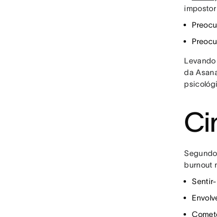
impostor
Preocu
Preocu
Levando 
da Asana
psicológ
Ci
Segundo
burnout 
Sentir
Envolv
Comete