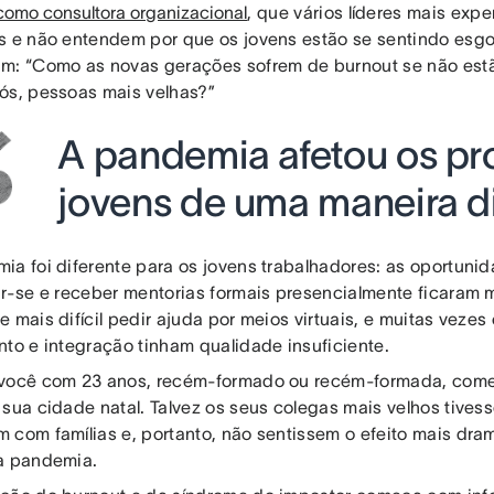
como consultora organizacional
, que vários líderes mais expe
s e não entendem por que os jovens estão se sentindo esgo
m: “Como as novas gerações sofrem de burnout se não est
ós, pessoas mais velhas?”
A pandemia afetou os pro
jovens de uma maneira di
ia foi diferente para os jovens trabalhadores: as oportuni
ar-se e receber mentorias formais presencialmente ficaram 
 mais difícil pedir ajuda por meios virtuais, e muitas vezes
nto e integração tinham qualidade insuficiente.
você com 23 anos, recém-formado ou recém-formada, come
 sua cidade natal. Talvez os seus colegas mais velhos tive
 com famílias e, portanto, não sentissem o efeito mais dra
a pandemia.