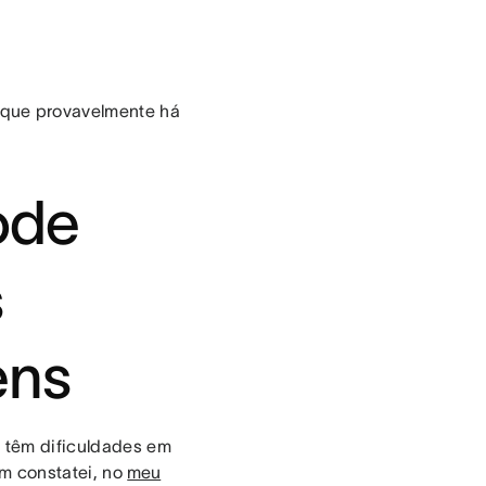
que provavelmente há
ode
s
ens
s têm dificuldades em
ém constatei, no
meu