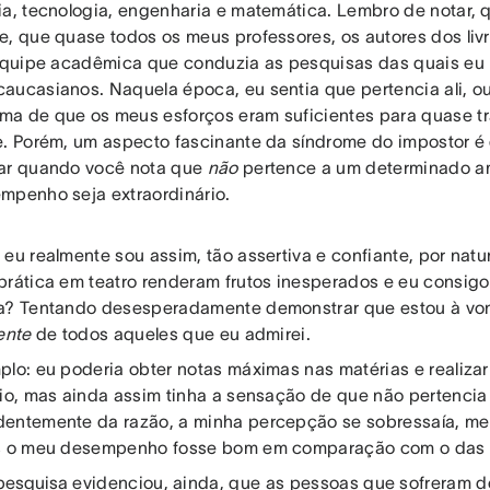
ia, tecnologia, engenharia e matemática. Lembro de notar,
e, que quase todos os meus professores, os autores dos livr
 equipe acadêmica que conduzia as pesquisas das quais eu 
aucasianos. Naquela época, eu sentia que pertencia ali, ou
a de que os meus esforços eram suficientes para quase tr
e. Porém, um aspecto fascinante da síndrome do impostor é
ar quando você nota que
não
pertence a um determinado a
mpenho seja extraordinário.
 eu realmente sou assim, tão assertiva e confiante, por natu
prática em teatro renderam frutos inesperados e eu consigo
a? Tentando desesperadamente demonstrar que estou à v
ente
de todos aqueles que eu admirei.
plo: eu poderia obter notas máximas nas matérias e realizar
rio, mas ainda assim tinha a sensação de que não pertenci
entemente da razão, a minha percepção se sobressaía, m
s o meu desempenho fosse bom em comparação com o das 
pesquisa
evidenciou, ainda, que as pessoas que sofreram d