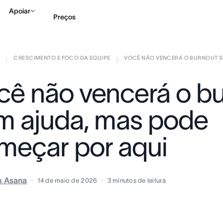
Apoiar
Preços
CRESCIMENTO E FOCO DA EQUIPE
VOCÊ NÃO VENCERÁ O BURNOUT SE
Falar com Vendas
Ve
|
|
cê não vencerá o b
m ajuda, mas pode
meçar por aqui
m Asana
14 de maio de 2026
3
minutos de leitura