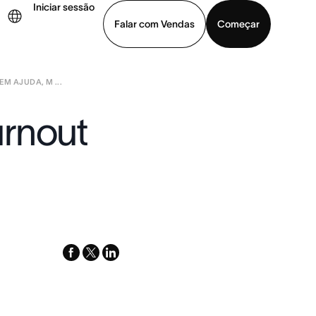
Iniciar sessão
Falar com Vendas
Começar
M AJUDA, M ...
ja uma demonstração
Baixar o aplicativo
urnout
facebook
x-
linkedin
twitter