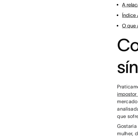
A rela
Índice
O que 
Co
sí
Pratica
impostor 
mercado 
analisad
que sofr
Gostaria
mulher, 