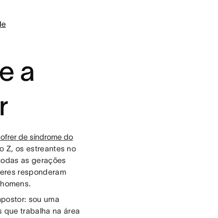
de
e a
r
sofrer de síndrome do
o Z, os estreantes no
 todas as gerações
eres responderam
 homens.
mpostor: sou uma
s que trabalha na área