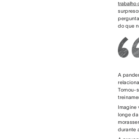
trabalho 
surpreso
pergunta
do que n
A pandem
relacion
Tornou-se
treiname
Imagine 
longe da
morassem
durante 