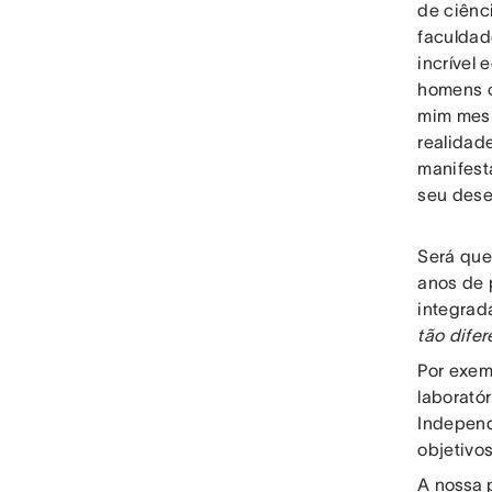
de ciênc
faculdad
incrível
homens c
mim mesm
realidad
manifest
seu dese
Será que
anos de 
integrad
tão difer
Por exem
laborató
Independ
objetivo
A
nossa 