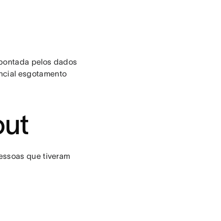
apontada pelos dados
encial esgotamento
out
pessoas que tiveram