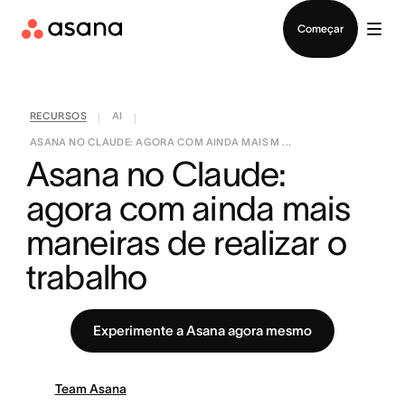
Falar com Vendas
Começar
RECURSOS
AI
|
|
ASANA NO CLAUDE: AGORA COM AINDA MAIS M ...
Asana no Claude: 
agora com ainda mais 
maneiras de realizar o 
trabalho
Experimente a Asana agora mesmo
Team Asana