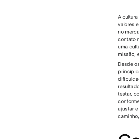
A cultura 
valores 
no merca
contato 
uma cult
missão, 
Desde os
princípi
dificuld
resultad
testar, c
conforme
ajustar 
caminho,