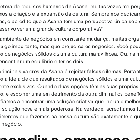
etora de recursos humanos da Asana, muitas vezes me pe
os a criação e a expansão da cultura. Sempre nos dedica
as, e acredito que a Asana tem uma perspectiva única sobr
senvolver uma grande cultura corporativa?”
 ambiente de negócios em constante mudança, muitas org
a algo importante, mas que prejudica os negócios. Você pode
os de negócios sólidos
ou
uma cultura maravilhosa. Ou, na m
encontrar um equilíbrio e ter os dois.
rincipais valores da Asana é
rejeitar falsos dilemas
. Portan
os a ideia de que resultados de negócios sólidos e uma cult
nte exclusivos. Quando duas opções têm as suas próprias
os, e escolher uma em detrimento da outra diminui os benef
fiamos a encontrar uma solução criativa que inclua o melh
a solução nova e mais poderosa. Na verdade, acreditamos
timentos que fazemos na nossa cultura são exatamente o q
 negócio.