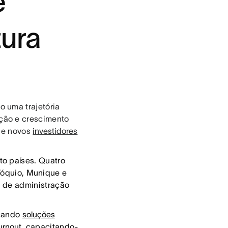
e
tura
 uma trajetória
ção e crescimento
 de novos
investidores
to países. Quatro
Tóquio, Munique e
 de administração
nçando
soluções
urnout
, capacitando-