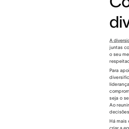
Co
di
A divers
juntas c
o seu me
respeitad
Para apoi
diversifi
lideranç
compromi
seja o s
Ao reuni
decisões
Há mais 
criar a e