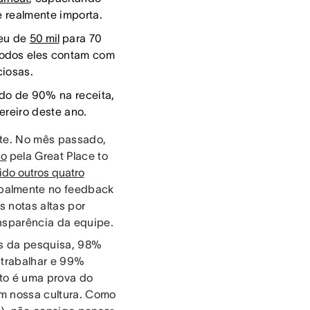
e realmente importa.
eu de
50 mil
para 70
Todos eles contam com
ciosas.
ado de 90% na receita,
ereiro deste ano.
rte. No mês passado,
ho
pela Great Place to
ido outros quatro
ipalmente no feedback
 notas altas por
ansparência da equipe.
os da pesquisa, 98%
 trabalhar e 99%
to é uma prova do
em nossa cultura. Como