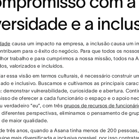
mpromisso com a
versidade e a inclu
idade
causa um impacto na empresa, a inclusão causa um im
ontribuem para o êxito do negócio. Para que todos os noss
lhor trabalho e para cumprirmos a nossa missão, todos na 
os, valorizados e incluídos.
ar essa visão em termos culturais, é necessário construir um
cado e inclusivo. Buscamos e cultivamos as principais carac
a: demonstrar vulnerabilidade, curiosidade e abertura. Con
sso de oferecer a cada funcionário o espaço e o apoio nec
eu verdadeiro “eu”, com três
grupos de recursos de funcionári
r diferentes perspectivas, eliminamos o pensamento de gr
 de maior qualidade.
de três anos, quando a Asana tinha menos de 200 pessoas
quipe mais diversificada e inclusiva possível
, por isso contra