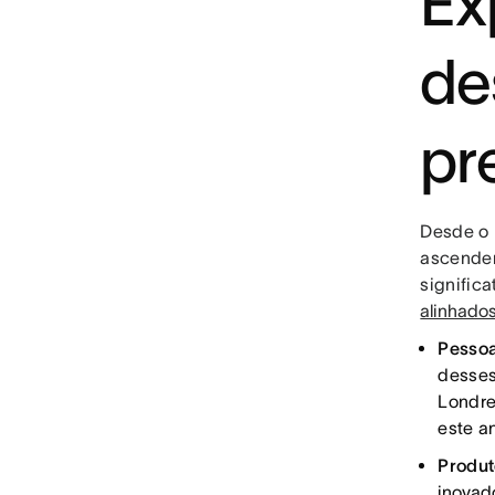
Ex
de
pr
Desde o 
ascenden
signific
alinhado
Pesso
desses
Londre
este 
Produ
inovad