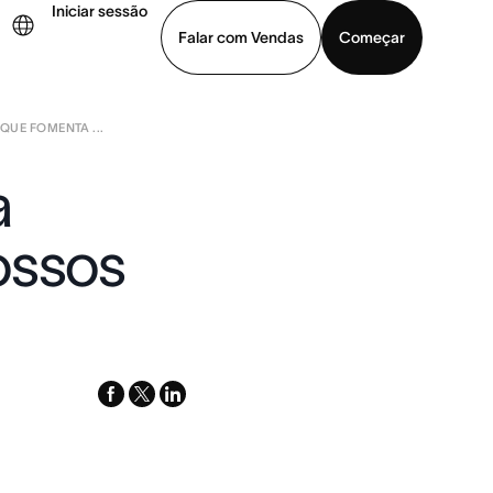
Iniciar sessão
Falar com Vendas
Começar
UE FOMENTA ...
ja uma demonstração
Baixar o aplicativo
a
ossos
facebook
x-
linkedin
twitter