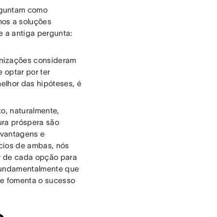
rguntam como
mos a soluções
e a antiga pergunta:
anizações consideram
 optar por ter
elhor das hipóteses, é
to, naturalmente,
ura próspera são
 vantagens e
ícios de ambas, nós
or de cada opção para
 fundamentalmente que
ue fomenta o sucesso