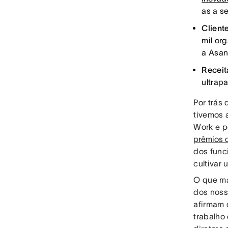
as a s
Client
mil or
a Asan
Receit
ultra
Por trás
tivemos 
Work e p
prêmios 
dos func
cultivar
O que ma
dos noss
afirmam 
trabalho