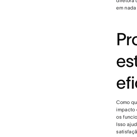
diretora
em nada 
Pr
es
ef
Como qua
impacto 
os funci
Isso aju
satisfaç