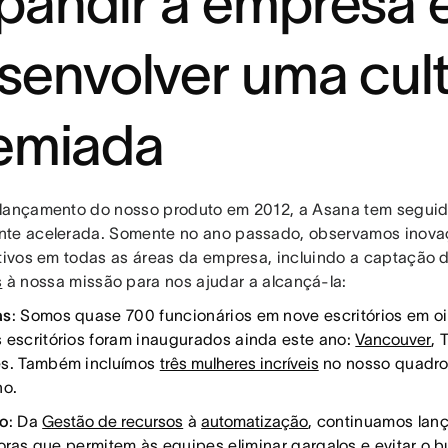
pandir a empresa 
senvolver uma cul
emiada
lançamento do nosso produto em 2012, a Asana tem seguido
te acelerada. Somente no ano passado, observamos inova
ativos em todas as áreas da empresa, incluindo a captação
s
à nossa missão para nos ajudar a alcançá-la:
as
: Somos quase 700 funcionários em nove escritórios em oi
 escritórios foram inaugurados ainda este ano:
Vancouver
, 
s. Também incluímos
três mulheres incríveis
no nosso quadro
ano.
to
: Da
Gestão de recursos
à
automatização
, continuamos la
oras
que permitem às equipes eliminar gargalos e evitar
o b