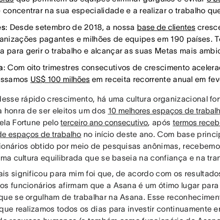
e concentrar na sua especialidade e a realizar o trabalho qu
es
: Desde setembro de 2018, a nossa
base de clientes
cresc
ganizações pagantes e milhões de equipes em 190 países. 
a para gerir o trabalho e alcançar as suas Metas mais ambi
a
: Com oito trimestres consecutivos de crescimento aceler
passamos
US$ 100 milhões
em receita recorrente anual em fev
 desse rápido crescimento, há uma cultura organizacional fo
a honra de ser eleitos um dos
10 melhores espaços de trabal
ela Fortune pelo
terceiro ano consecutivo
, após
termos receb
de espaços de trabalho
no início deste ano. Com base princ
ionários obtido por meio de pesquisas anônimas, recebemos
 uma cultura equilibrada que se baseia na confiança e na tr
is significou para mim foi que, de acordo com os resultad
os funcionários afirmam que a Asana é um ótimo lugar para
que se orgulham de trabalhar na Asana. Esse reconhecimen
 que realizamos todos os dias para investir continuamente 