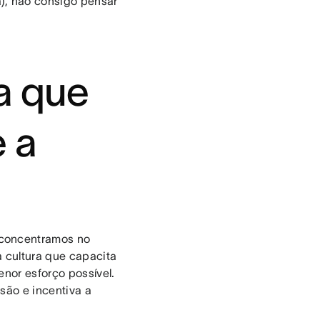
), não consigo pensar
a que
e a
 concentramos no
 cultura que capacita
nor esforço possível.
são e incentiva a