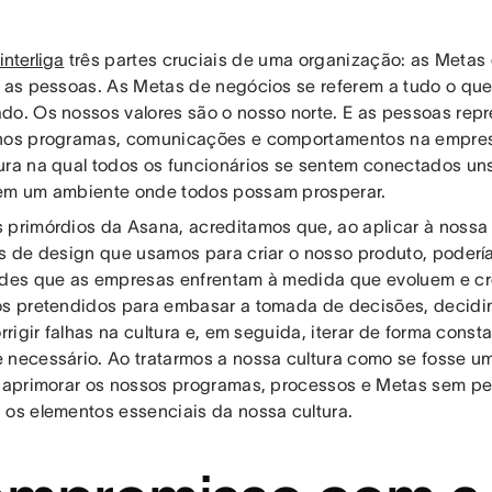
interliga
três partes cruciais de uma organização: as Metas
e as pessoas. As Metas de negócios se referem a tudo o qu
do. Os nossos valores são o nosso norte. E as pessoas rep
nos programas, comunicações e comportamentos na empre
ura na qual todos os funcionários se sentem conectados uns
em um ambiente onde todos possam prosperar.
 primórdios da Asana, acreditamos que, ao aplicar à nossa
os de design que usamos para criar o nosso produto, poderí
ades que as empresas enfrentam à medida que evoluem e cr
os pretendidos para embasar a tomada de decisões, decidi
orrigir falhas na cultura e, em seguida, iterar de forma const
 necessário. Ao tratarmos a nossa cultura como se fosse 
e aprimorar os nossos programas, processos e Metas sem pe
 os elementos essenciais da nossa cultura.