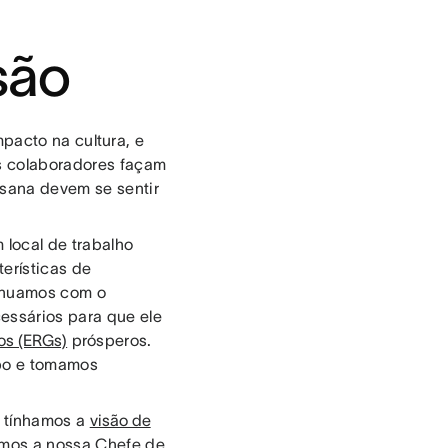
são
pacto na cultura, e
os colaboradores façam
Asana devem se sentir
 local de trabalho
terísticas de
tinuamos com o
essários para que ele
os (ERGs)
prósperos.
upo e tomamos
, tínhamos a
visão de
tamos a nossa Chefe de