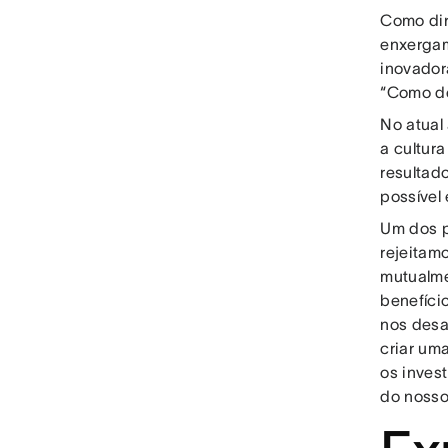
Como dir
enxergam
inovador
“Como de
No atual
a cultur
resultad
possível 
Um dos p
rejeitam
mutualme
benefíci
nos desa
criar um
os inves
do nosso