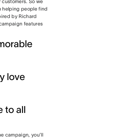
ur customers. So we
m helping people find
pired by Richard
 campaign features
morable
y love
to all
he campaign, you’ll