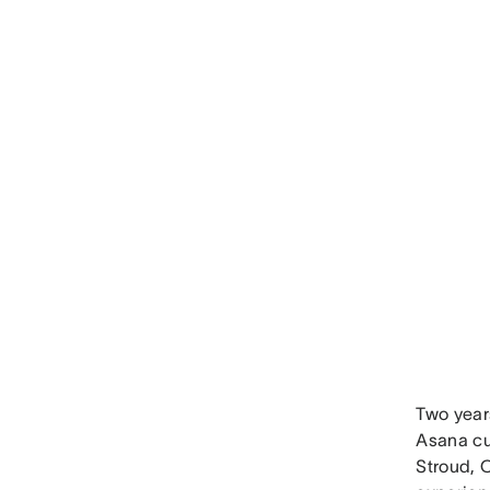
Two year
Asana cu
Stroud, 