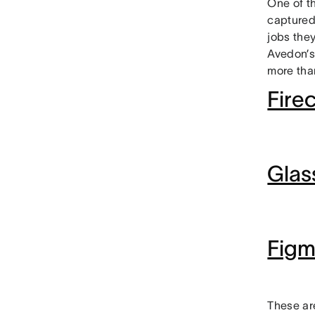
One of t
captured
jobs they
Avedon’s
more than
Firec
Glas
Fig
These ar