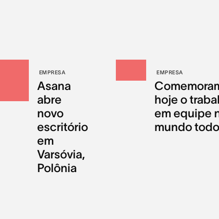
EMPRESA
EMPRESA
Asana
Comemora
abre
hoje o traba
novo
em equipe 
escritório
mundo tod
em
Varsóvia,
Polônia