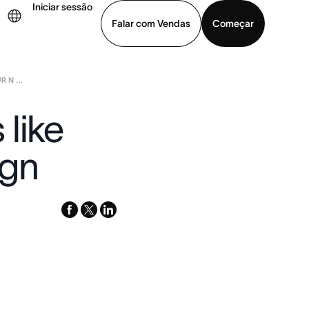
Iniciar sessão
Falar com Vendas
Começar
 N ...
ja uma demonstração
Baixar o aplicativo
like
ign
facebook
x-
linkedin
twitter