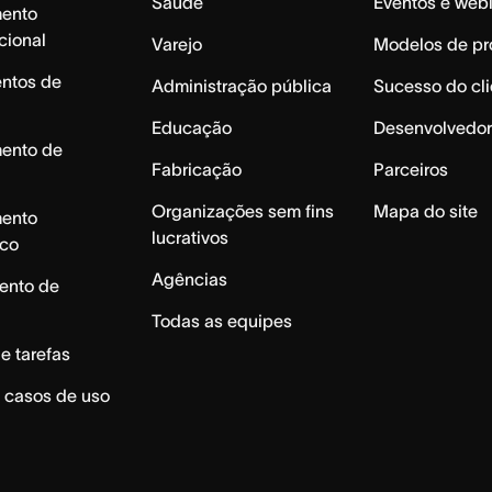
Saúde
Eventos e web
mento
cional
Varejo
Modelos de pr
ntos de
Administração pública
Sucesso do cli
Educação
Desenvolvedor
mento de
Fabricação
Parceiros
Organizações sem fins
Mapa do site
mento
lucrativos
ico
Agências
ento de
Todas as equipes
e tarefas
 casos de uso