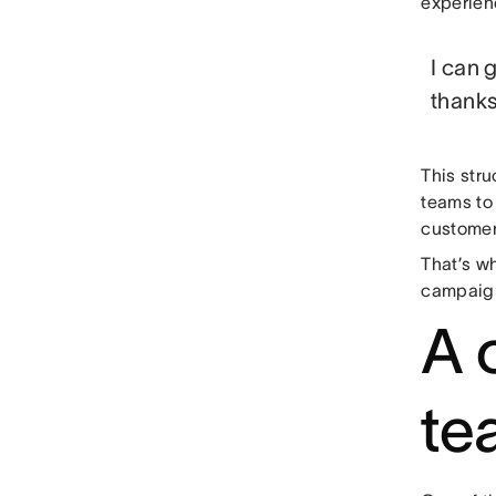
experien
I can 
thanks
This str
teams to 
customers
That’s wh
campaign
A 
te