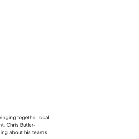
bringing together local
t, Chris Butler-
wing about his team’s