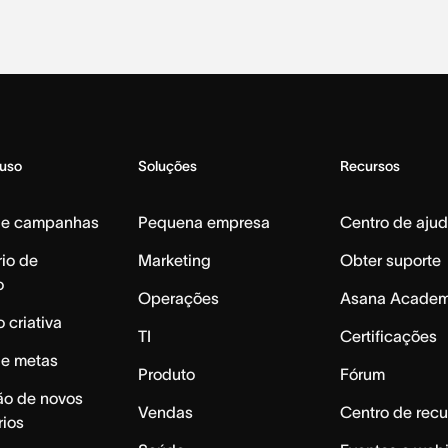
 uso
Soluções
Recursos
de campanhas
Pequena empresa
Centro de aju
io de
Marketing
Obter suporte
o
Operações
Asana Acade
 criativa
TI
Certificações
de metas
Produto
Fórum
ão de novos
Vendas
Centro de recu
rios