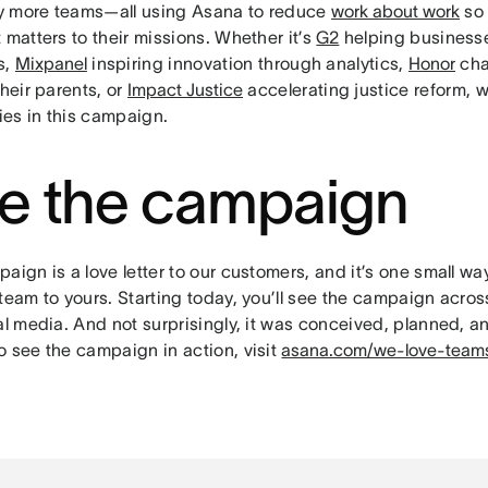
 more teams—all using Asana to reduce
work about work
so 
 matters to their missions. Whether it’s
G2
helping business
s,
Mixpanel
inspiring innovation through analytics,
Honor
cha
their parents, or
Impact Justice
accelerating justice reform, w
ries in this campaign.
e the campaign
aign is a love letter to our customers, and it’s one small w
team to yours. Starting today, you’ll see the campaign across
al media. And not surprisingly, it was conceived, planned, a
o see the campaign in action, visit
asana.com/we-love-team