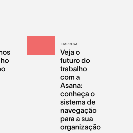
EMPRESA
mos
Veja o
lho
futuro do
no
trabalho
o
com a
Asana:
conheça o
sistema de
navegação
para a sua
organização