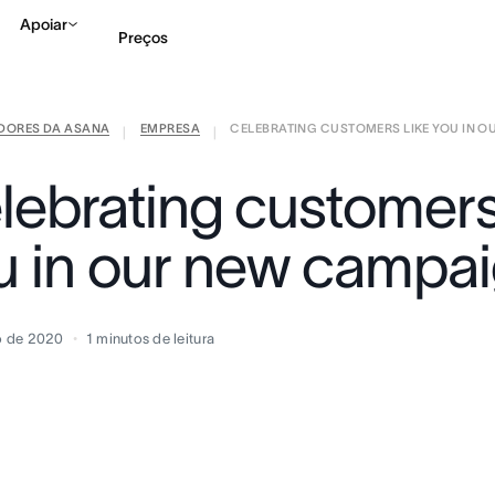
Apoiar
Preços
IDORES DA ASANA
EMPRESA
CELEBRATING CUSTOMERS LIKE YOU IN OUR
Falar com Vendas
Ve
|
|
lebrating customers 
u in our new campa
ro de 2020
1
minutos de leitura