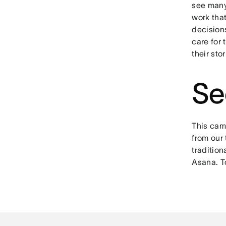
see many
work that
decision
care for 
their sto
Se
This camp
from our 
tradition
Asana. T