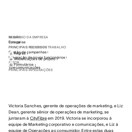
Lançamento bem-sucedido de campanha para os
consumidores feito em 2 meses, com 75% da equipe
recém-chegada à organização.
Taxa de adoção de 93%
A adoção da Asana chegou a 93% ao longo de um
REGIÃO
TAMANHO DA EMPRESA
ano entre os membros de equipe pesquisados
Europa
Enterprise
PRINCIPAIS FLUXOS DE TRABALHO
PRINCIPAIS RECURSOS
Gestão de campanhas
Regras
Agilizou as comunicações
Integração de novos funcionários
Visualizações de
projeto
Simplificação da expansão de comunicações de 30
SETOR
Formulários
Telecomunicações
projetos municipais, em 2020, passando a mais de
PRINCIPAIS INTEGRAÇÕES
70 em 2021.
Victoria Sanches, gerente de operações de marketing, e Liz
Dean, gerente sênior de operações de marketing, se
juntaram à
CityFibre
em 2019. Victoria se incorporou à
equipe de Marketing corporativo e comunicações, e Liz à
equipe de Operações ao consumidor. Entre estas duas