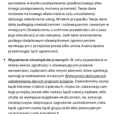
sprzedana w wyniku postępowania upadłościowego albo
innego postępowania, możemy przenieść Twoje dane
osobowe na nowego właściciela w celu umożliwienia
dalszego świadczenia usług. W takim przypadku Twoje dane
dalej podlegają oświadczeniom i zobowiązaniom zawartym w
niniejszym Oświadczeniu o ochronie prywatności, do czasu
jego aktualizacji przez nabywcę. Jeśli takie przeniesienie
podlega dodatkowym obowiązkowym ograniczeniom
wynikającym z przepisów prawa albo umów, Asana będzie
przestrzegać tych ograniczeń.
Wypełnienie obowiązków prawnych.
W celu zapewnienia w
dobrej wierze zgodności z obowiązującymi prawnie
wezwaniami, żądaniami albo innymi pismami, które spełniają
wymogi przedstawione w naszych
Wytycznych dotyczących
udostępniania danych organom ścigania
. Zawiadomimy osoby
bądź klientów o takich żądaniach, chyba że: zabraniają nam
tego przepisy prawa albo nakazy bądź zakazy sądowe; albo
chyba że występują wyjątkowe okoliczności, np. sytuacja
nadzwyczajna obejmująca zagrożenie uszkodzeniem ciała
bądź zgonem osoby bądź grupy osób albo potencjalnym
zagrożeniem osób małoletnich.