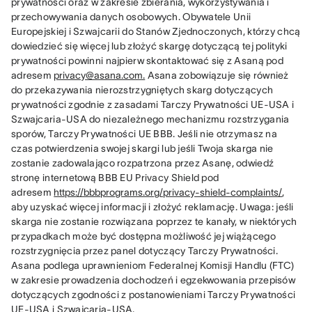
prywatności oraz w zakresie zbierania, wykorzystywania i 
przechowywania danych osobowych. Obywatele Unii 
Europejskiej i Szwajcarii do Stanów Zjednoczonych, którzy chcą 
dowiedzieć się więcej lub złożyć skargę dotyczącą tej polityki 
prywatności powinni najpierw skontaktować się z Asaną pod 
adresem 
privacy@asana.com.
 Asana zobowiązuje się również 
do przekazywania nierozstrzygniętych skarg dotyczących 
prywatności zgodnie z zasadami Tarczy Prywatności UE-USA i 
Szwajcaria-USA do niezależnego mechanizmu rozstrzygania 
sporów, Tarczy Prywatności UE BBB. Jeśli nie otrzymasz na 
czas potwierdzenia swojej skargi lub jeśli Twoja skarga nie 
zostanie zadowalająco rozpatrzona przez Asanę, odwiedź 
stronę internetową BBB EU Privacy Shield pod 
adresem 
https://bbbprograms.org/privacy-shield-complaints/
, 
aby uzyskać więcej informacji i złożyć reklamację. Uwaga: jeśli 
skarga nie zostanie rozwiązana poprzez te kanały, w niektórych 
przypadkach może być dostępna możliwość jej wiążącego 
rozstrzygnięcia przez panel dotyczący Tarczy Prywatności. 
Asana podlega uprawnieniom Federalnej Komisji Handlu (FTC) 
w zakresie prowadzenia dochodzeń i egzekwowania przepisów 
dotyczących zgodności z postanowieniami Tarczy Prywatności 
UE-USA i Szwajcaria-USA.