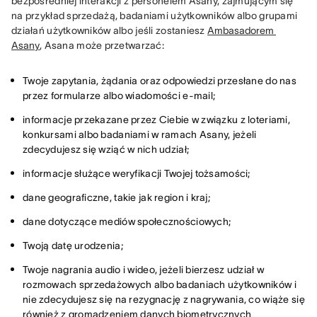
bezpośredniej interakcji z personelem Asany, zajmującym się 
na przykład sprzedażą, badaniami użytkowników albo grupami 
działań użytkowników albo jeśli zostaniesz 
Ambasadorem 
Asany
, Asana może przetwarzać:
Twoje zapytania, żądania oraz odpowiedzi przesłane do nas
przez formularze albo wiadomości e-mail;
informacje przekazane przez Ciebie w związku z loteriami,
konkursami albo badaniami w ramach Asany, jeżeli
zdecydujesz się wziąć w nich udział;
informacje służące weryfikacji Twojej tożsamości;
dane geograficzne, takie jak region i kraj;
dane dotyczące mediów społecznościowych;
Twoją datę urodzenia;
Twoje nagrania audio i wideo, jeżeli bierzesz udział w
rozmowach sprzedażowych albo badaniach użytkowników i
nie zdecydujesz się na rezygnację z nagrywania, co wiąże się
również z gromadzeniem danych biometrycznych