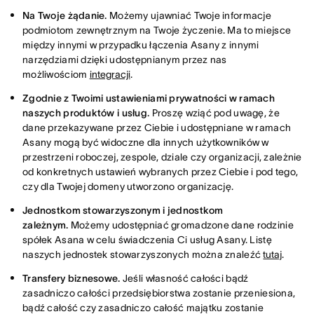
Na Twoje żądanie.
Możemy ujawniać Twoje informacje
podmiotom zewnętrznym na Twoje życzenie. Ma to miejsce
między innymi w przypadku łączenia Asany z innymi
narzędziami dzięki udostępnianym przez nas
możliwościom
integracji
.
Zgodnie z Twoimi ustawieniami prywatności w ramach
naszych produktów i usług.
Proszę wziąć pod uwagę, że
dane przekazywane przez Ciebie i udostępniane w ramach
Asany mogą być widoczne dla innych użytkowników w
przestrzeni roboczej, zespole, dziale czy organizacji, zależnie
od konkretnych ustawień wybranych przez Ciebie i pod tego,
czy dla Twojej domeny utworzono organizację.
Jednostkom stowarzyszonym i jednostkom
zależnym.
Możemy udostępniać gromadzone dane rodzinie
spółek Asana w celu świadczenia Ci usług Asany. Listę
naszych jednostek stowarzyszonych można znaleźć
tutaj
.
Transfery biznesowe.
Jeśli własność całości bądź
zasadniczo całości przedsiębiorstwa zostanie przeniesiona,
bądź całość czy zasadniczo całość majątku zostanie