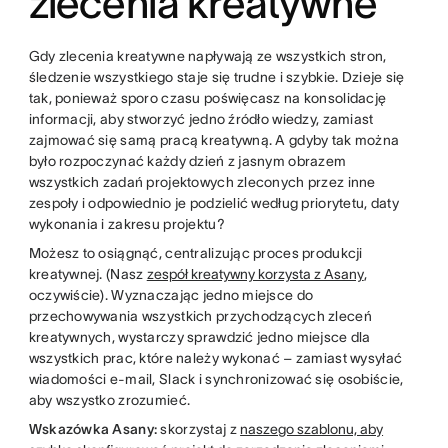
zlecenia kreatywne
Gdy zlecenia kreatywne napływają ze wszystkich stron,
śledzenie wszystkiego staje się trudne i szybkie. Dzieje się
tak, ponieważ sporo czasu poświęcasz na konsolidację
informacji, aby stworzyć jedno źródło wiedzy, zamiast
zajmować się samą pracą kreatywną. A gdyby tak można
było rozpoczynać każdy dzień z jasnym obrazem
wszystkich zadań projektowych zleconych przez inne
zespoły i odpowiednio je podzielić według priorytetu, daty
wykonania i zakresu projektu?
Możesz to osiągnąć, centralizując proces produkcji
kreatywnej. (Nasz
zespół kreatywny korzysta z Asany
,
oczywiście). Wyznaczając jedno miejsce do
przechowywania wszystkich przychodzących zleceń
kreatywnych, wystarczy sprawdzić jedno miejsce dla
wszystkich prac, które należy wykonać – zamiast wysyłać
wiadomości e-mail, Slack i synchronizować się osobiście,
aby wszystko zrozumieć.
Wskazówka Asany:
skorzystaj z
naszego szablonu, aby