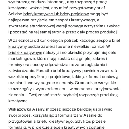
wystarczająco dużo informacji, aby rozpocząć pracę
kreatywną, ważne jest, aby mieć przygotowany brief.
Solidne
briefy kreatywne lub briefy projektów
mogą być
najlepszym przyjacielem zespołu kreatywnego, a
stworzenie standardowej wersji pomaga wszystkim uzyskać
i pozostać na tej samej stronie przez cały proces produkcji.
W zależności od konkretnych potrzeb każdego zespołu
brief
kreatywny
będzie zawierał pewne niewielkie różnice. W
briefie kreatywnym
należy jasno określić przynajmniej cele
marketingowe, które mają zostać osiągnięte, zakres i
terminy oraz osoby odpowiedzialne za przeglądanie i
zatwierdzanie. Ponadto brief kreatywny powinien zawierać
wszelkie specyfikacje projektowe, takie jak format dostawy,
rozmiar i inne wymagane elementy. Gromadząc wszystkie
te szczegóły z wyprzedzeniem – w momencie przyjmowania
zlecenia – Twój zespół może szybciej rozpocząć produkcję
kreatywną.
Wskazówka Asany:
możesz jeszcze bardziej usprawnić
swój proces, korzystając z formularza w Asanie do
przygotowania briefu kreatywnego. Gdy ktoś prześle
formularz, w projekcie zleceń kreatywnych zostanie