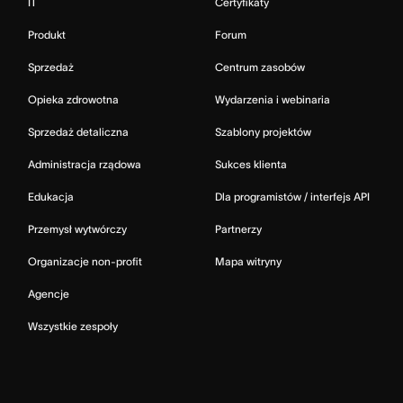
IT
Certyfikaty
Produkt
Forum
Sprzedaż
Centrum zasobów
Opieka zdrowotna
Wydarzenia i webinaria
Sprzedaż detaliczna
Szablony projektów
Administracja rządowa
Sukces klienta
Edukacja
Dla programistów / interfejs API
Przemysł wytwórczy
Partnerzy
Organizacje non-profit
Mapa witryny
Agencje
Wszystkie zespoły