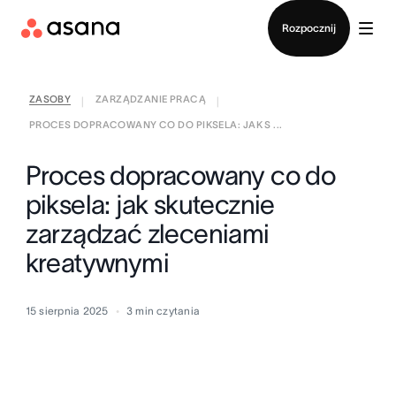
Kontakt ze sprzedażą
Rozpocznij
ZASOBY
ZARZĄDZANIE PRACĄ
|
|
PROCES DOPRACOWANY CO DO PIKSELA: JAK S ...
Proces dopracowany co do
piksela: jak skutecznie
zarządzać zleceniami
kreatywnymi
15 sierpnia 2025
3
min czytania