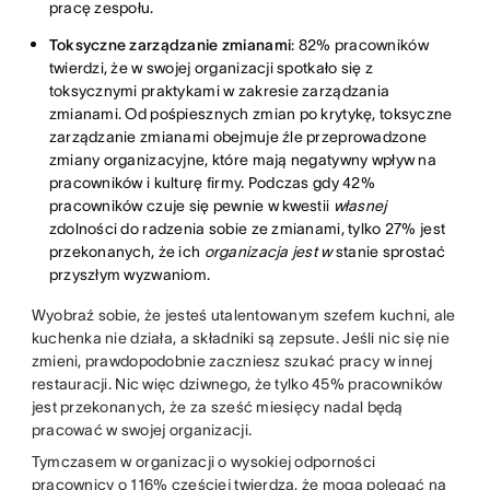
pracę zespołu.
Toksyczne zarządzanie zmianami
: 82% pracowników
twierdzi, że w swojej organizacji spotkało się z
toksycznymi praktykami w zakresie zarządzania
zmianami. Od pośpiesznych zmian po krytykę, toksyczne
zarządzanie zmianami obejmuje źle przeprowadzone
zmiany organizacyjne, które mają negatywny wpływ na
pracowników i kulturę firmy. Podczas gdy 42%
pracowników czuje się pewnie w kwestii
własnej
zdolności do radzenia sobie ze zmianami, tylko 27% jest
przekonanych, że ich
organizacja jest w
stanie sprostać
przyszłym wyzwaniom.
Wyobraź sobie, że jesteś utalentowanym szefem kuchni, ale
kuchenka nie działa, a składniki są zepsute. Jeśli nic się nie
zmieni, prawdopodobnie zaczniesz szukać pracy w innej
restauracji. Nic więc dziwnego, że tylko 45% pracowników
jest przekonanych, że za sześć miesięcy nadal będą
pracować w swojej organizacji.
Tymczasem w organizacji o wysokiej odporności
pracownicy o 116% częściej twierdzą, że mogą polegać na