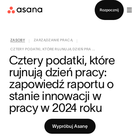
Kontakt ze sprzedażą
Rozpocznij
ZASOBY
ZARZĄDZANIE PRACĄ
|
|
CZTERY PODATKI, KTÓRE RUJNUJĄ DZIEŃ PRA ...
Cztery podatki, które 
rujnują dzień pracy: 
zapowiedź raportu o 
stanie innowacji w 
pracy w 2024 roku
Wypróbuj Asanę