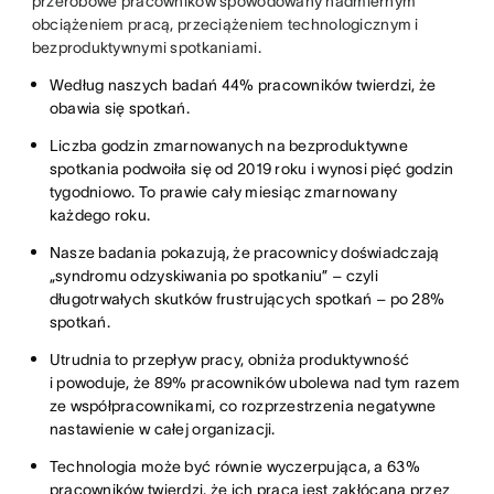
przerobowe pracowników spowodowany nadmiernym
obciążeniem pracą, przeciążeniem technologicznym i
bezproduktywnymi spotkaniami.
Według naszych badań 44% pracowników twierdzi, że
obawia się spotkań.
Liczba godzin zmarnowanych na bezproduktywne
spotkania podwoiła się od 2019 roku i wynosi pięć godzin
tygodniowo. To prawie cały miesiąc zmarnowany
każdego roku.
Nasze badania pokazują, że pracownicy doświadczają
„syndromu odzyskiwania po spotkaniu” – czyli
długotrwałych skutków frustrujących spotkań – po 28%
spotkań.
Utrudnia to przepływ pracy, obniża produktywność
i powoduje, że 89% pracowników ubolewa nad tym razem
ze współpracownikami, co rozprzestrzenia negatywne
nastawienie w całej organizacji.
Technologia może być równie wyczerpująca, a 63%
pracowników twierdzi, że ich praca jest zakłócana przez