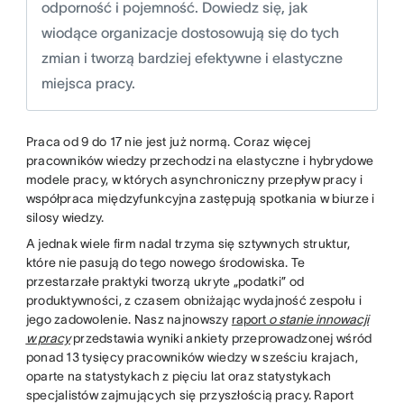
odporność i pojemność. Dowiedz się, jak
wiodące organizacje dostosowują się do tych
zmian i tworzą bardziej efektywne i elastyczne
miejsca pracy.
Praca od 9 do 17 nie jest już normą. Coraz więcej
pracowników wiedzy przechodzi na elastyczne i hybrydowe
modele pracy, w których asynchroniczny przepływ pracy i
współpraca międzyfunkcyjna zastępują spotkania w biurze i
silosy wiedzy.
A jednak wiele firm nadal trzyma się sztywnych struktur,
które nie pasują do tego nowego środowiska. Te
przestarzałe praktyki tworzą ukryte „podatki” od
produktywności, z czasem obniżając wydajność zespołu i
jego zadowolenie. Nasz najnowszy
raport
o stanie innowacji
w pracy
przedstawia wyniki ankiety przeprowadzonej wśród
ponad 13 tysięcy pracowników wiedzy w sześciu krajach,
oparte na statystykach z pięciu lat oraz statystykach
specjalistów zajmujących się przyszłością pracy. Raport