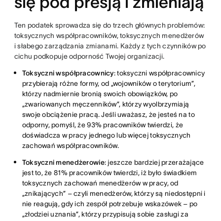
się pod presją i zmieniają
Ten podatek sprowadza się do trzech głównych problemów:
toksycznych współpracowników, toksycznych menedżerów
i słabego zarządzania zmianami. Każdy z tych czynników po
cichu podkopuje odporność Twojej organizacji.
Toksyczni współpracownicy
:
toksyczni współpracownicy
przybierają różne formy, od „wojowników o terytorium”,
którzy nadmiernie bronią swoich obowiązków, po
„zwariowanych męczenników”, którzy wyolbrzymiają
swoje obciążenie pracą. Jeśli uważasz, że jesteś na to
odporny, pomyśl, że 93% pracowników twierdzi, że
doświadcza w pracy jednego lub więcej toksycznych
zachowań współpracowników.
Toksyczni menedżerowie
: jeszcze bardziej przerażające
jest
to, że 81% pracowników twierdzi, iż było świadkiem
toksycznych zachowań menedżerów w pracy, od
„znikających” – czyli menedżerów, którzy są niedostępni i
nie reagują, gdy ich zespół potrzebuje wskazówek – po
„złodziei uznania”, którzy przypisują sobie zasługi za