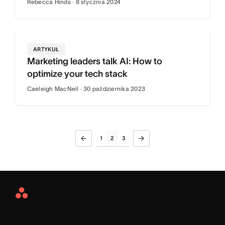
Rebecca Hinds · 8 stycznia 2024
ARTYKUŁ
Marketing leaders talk AI: How to
optimize your tech stack
Caeleigh MacNeil · 30 października 2023
1
2
3
Asana
Home