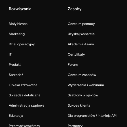
Rozwiązania
Zasoby
Mały biznes
Centrum pomocy
Marketing
Uzyskaj wsparcie
Dział operacyjny
Akademia Asany
IT
Certyfikaty
Produkt
Forum
Sprzedaż
Centrum zasobów
Opieka zdrowotna
Wydarzenia i webinaria
Sprzedaż detaliczna
Szablony projektów
Administracja rządowa
Sukces klienta
Edukacja
Dla programistów / interfejs API
Przemysł wytwórczy
Partnerzy