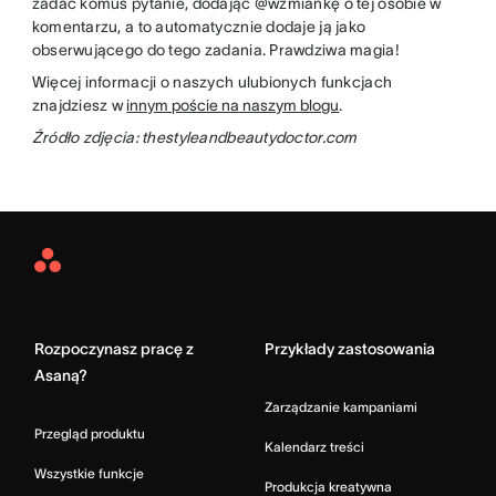
zadać komuś pytanie, dodając @wzmiankę o tej osobie w
komentarzu, a to automatycznie dodaje ją jako
obserwującego do tego zadania. Prawdziwa magia!
Więcej informacji o naszych ulubionych funkcjach
znajdziesz w
innym poście na naszym blogu
.
Źródło zdjęcia: thestyleandbeautydoctor.com
Asana
Home
Rozpoczynasz pracę z
Przykłady zastosowania
Asaną?
Zarządzanie kampaniami
Przegląd produktu
Kalendarz treści
Wszystkie funkcje
Produkcja kreatywna