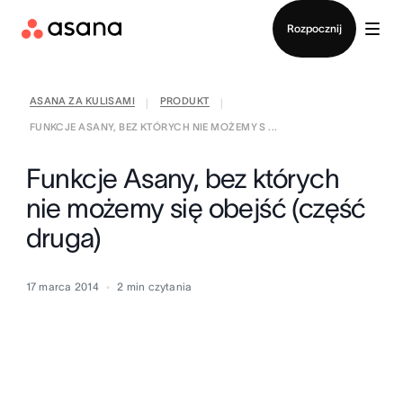
Kontakt ze sprzedażą
Rozpocznij
ASANA ZA KULISAMI
PRODUKT
|
|
FUNKCJE ASANY, BEZ KTÓRYCH NIE MOŻEMY S ...
Funkcje Asany, bez których
nie możemy się obejść (część
druga)
17 marca 2014
2
min czytania