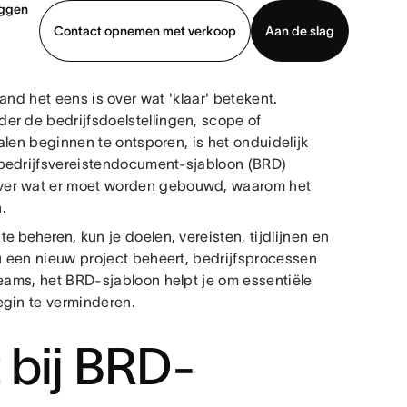
oggen
Contact opnemen met verkoop
Aan de slag
nd het eens is over wat 'klaar' betekent.
erkoop
Demo bekijken
App downloaden
er de bedrijfsdoelstellingen, scope of
palen beginnen te ontsporen, is het onduidelijk
 bedrijfsvereistendocument-sjabloon (BRD)
over wat er moet worden gebouwd, waarom het
.
 te beheren
, kun je doelen, vereisten, tijdlijnen en
nu een nieuw project beheert, bedrijfsprocessen
teams, het BRD-sjabloon helpt je om essentiële
egin te verminderen.
 bij BRD-