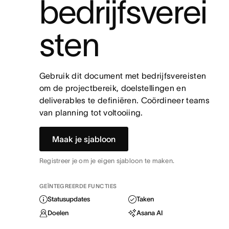
bedrijfsverei
sten
Gebruik dit document met bedrijfsvereisten
om de projectbereik, doelstellingen en
deliverables te definiëren. Coördineer teams
van planning tot voltooiing.
Maak je sjabloon
Registreer je om je eigen sjabloon te maken.
GEÏNTEGREERDE FUNCTIES
Statusupdates
Taken
Doelen
Asana AI