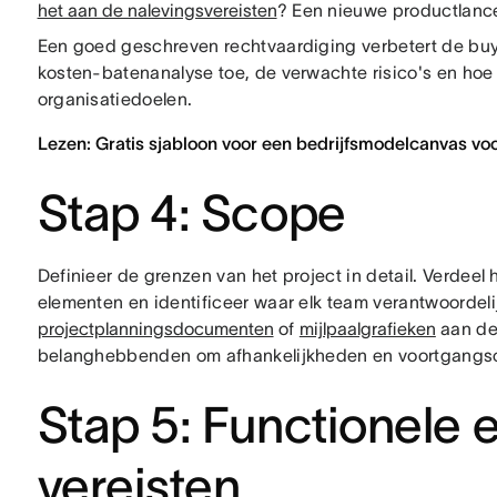
het aan de nalevingsvereisten
? Een nieuwe productlanc
Een goed geschreven rechtvaardiging verbetert de b
kosten-batenanalyse toe, de verwachte risico's en hoe h
organisatiedoelen.
Lezen: Gratis sjabloon voor een bedrijfsmodelcanvas voo
Stap 4: Scope
Definieer de grenzen van het project in detail. Verdeel h
elementen en identificeer waar elk team verantwoordelij
projectplanningsdocumenten
of
mijlpaalgrafieken
aan de
belanghebbenden om afhankelijkheden en voortgangsco
Stap 5: Functionele e
vereisten