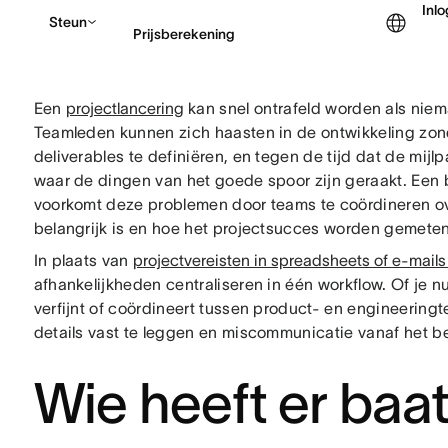
Inl
Steun
Prijsberekening
Een
projectlancering
kan snel ontrafeld worden als niema
Contact opnemen met v
Teamleden kunnen zich haasten in de ontwikkeling zond
deliverables te definiëren, en tegen de tijd dat de mijl
waar de dingen van het goede spoor zijn geraakt. Een
voorkomt deze problemen door teams te coördineren 
belangrijk is en hoe het projectsucces worden gemeten
In plaats van
projectvereisten in spreadsheets of e-mails
afhankelijkheden centraliseren in één workflow. Of je 
verfijnt of coördineert tussen product- en engineering
details vast te leggen en miscommunicatie vanaf het b
Wie heeft er baat