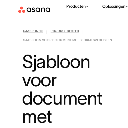
Producten
Oplossingen
SJABLONEN
PRODUCTBEHEER
|
|
SJABLOON VOOR DOCUMENT MET BEDRIJFSVEREISTEN
Sjabloon
voor
document
met