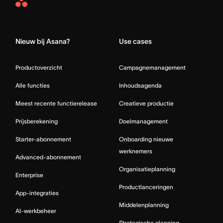
Asana
Home
Nieuw bij Asana?
Use cases
Productoverzicht
Campagnemanagement
Alle functies
Inhoudsagenda
Meest recente functierelease
Creatieve productie
Prijsberekening
Doelmanagement
Starter-abonnement
Onboarding nieuwe
werknemers
Advanced-abonnement
Organisatieplanning
Enterprise
Productlanceringen
App-integraties
Middelenplanning
AI-werkbeheer
Strategische planning