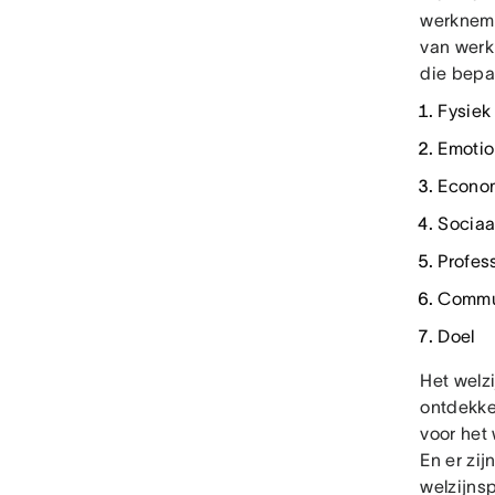
werkneme
van werk
die bepa
Fysiek
Emotio
Econo
Sociaa
Profes
Commu
Doel
Het welz
ontdekke
voor het
En er zi
welzijns