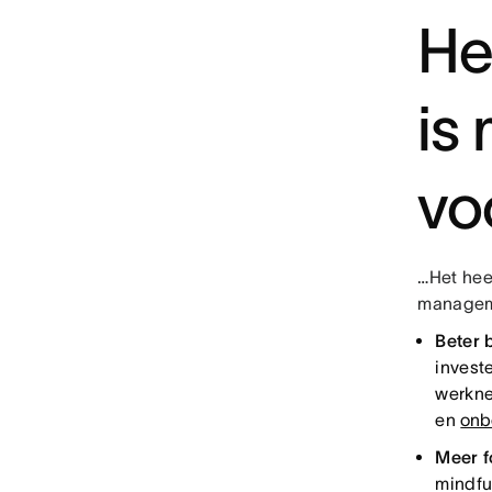
He
is
vo
…Het heef
manageme
Beter 
invest
werkne
en
onb
Meer f
mindfu