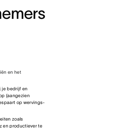
knemers
ciën en het
je bedrijf en
oop (aangezien
bespaart op wervings-
eiten zoals
r
en productiever te