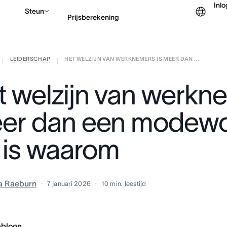
Inl
Steun
Prijsberekening
LEIDERSCHAP
HET WELZIJN VAN WERKNEMERS IS MEER DAN ...
Contact opnemen met v
|
|
t welzijn van werkne
er dan een modewo
t is waarom
ia Raeburn
7 januari 2026
10
min. leestijd
abloon