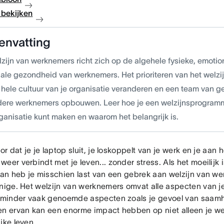
bekijken
envatting
lzijn van werknemers richt zich op de algehele fysieke, emoti
iale gezondheid van werknemers. Het prioriteren van het welz
 hele cultuur van je organisatie veranderen en een team van g
ere werknemers opbouwen. Leer hoe je een welzijnsprogram
rganisatie kunt maken en waarom het belangrijk is.
oor dat je je laptop sluit, je loskoppelt van je werk en je aan 
eer verbindt met je leven... zonder stress. Als het moeilijk i
 dan heb je misschien last van een gebrek aan welzijn van we
enige. Het welzijn van werknemers omvat alle aspecten van 
f minder vaak genoemde aspecten zoals je gevoel van saamh
en ervan kan een enorme impact hebben op niet alleen je we
ijke leven.