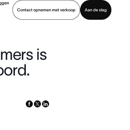
oggen
Contact opnemen met verkoop
Aan de slag
erkoop
Demo bekijken
App downloaden
mers is
ord.
facebook
x-
linkedin
twitter