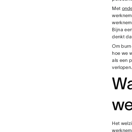
Met
onde
werkneme
werkneme
Bijna een
denkt da
Om burn
hoe we w
als een p
verlopen
Wa
we
Het welz
werknem