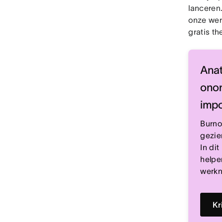
lanceren.
onze wer
gratis t
Anat
onon
imp
Burno
gezie
In di
helpe
werkn
Kr