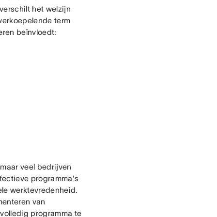
rschilt het welzijn
overkoepelende term
eren beïnvloedt:
 maar veel bedrijven
ffectieve programma's
ele werktevredenheid.
ementeren van
n volledig programma te