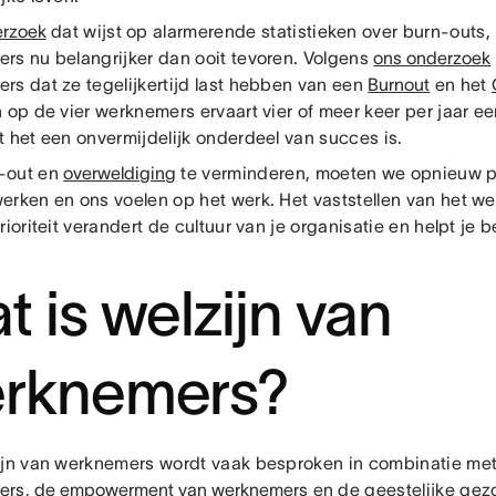
rzoek
dat wijst op alarmerende statistieken over burn-outs, 
rs nu belangrijker dan ooit tevoren. Volgens
ons onderzoek
rs dat ze tegelijkertijd last hebben van een
Burnout
en het
 op de vier werknemers ervaart vier of meer keer per jaar ee
t het een onvermijdelijk onderdeel van succes is.
-out en
overweldiging
te verminderen, moeten we opnieuw pr
erken en ons voelen op het werk. Het vaststellen van het w
rioriteit verandert de cultuur van je organisatie en helpt je b
.
t is welzijn van
rknemers?
ijn van werknemers wordt vaak besproken in combinatie met
ers,
de empowerment van werknemers
en de geestelijke gez