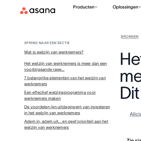
Producten
Oplossingen
BRONNEN
SPRING NAAR EEN SECTIE
He
Wat is welzijn van werknemers?
Het welzijn van werknemers is meer dan een
me
voorbijgaande rage...
7 belangrijke elementen van het welzijn van
werknemers
Di
Een effectief welzijnsprogramma voor
werknemers maken
De voordelen (en uitdagingen) van investeren
in het welzijn van werknemers
Alic
Adem in, adem uit... en geef prioriteit aan het
welzijn van werknemers
Zie sj