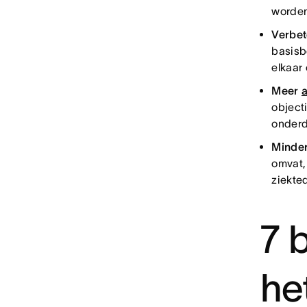
worden
Verbet
basisb
elkaar
Meer
object
onderd
Minder
omvat, 
ziekte
7 
he