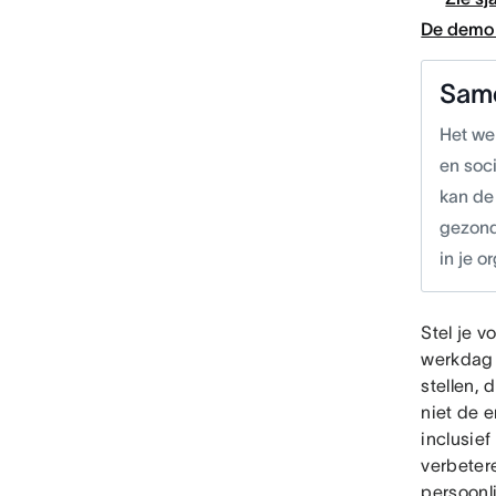
De demo 
Sam
Het we
en soc
kan de
gezond
in je o
Stel je v
werkdag w
stellen,
niet de 
inclusie
verbeter
persoonl