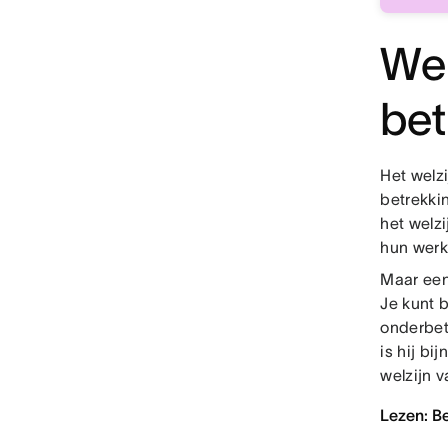
Wel
bet
Het welz
betrekki
het welz
hun werk 
Maar een
Je kunt b
onderbet
is hij bi
welzijn 
Lezen: B