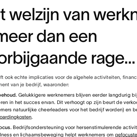
t welzijn van wer
 meer dan een
orbijgaande rage...
t ook echte implicaties voor de algehele activiteiten, finan
nt van je bedrijf, waaronder:
behoud.
Gelukkigere werknemers blijven eerder langdurig bij 
eren in het succes ervan. Dit verhoogt op zijn beurt de verk
mers natuurlijke cheerleaders voor het bedrijf worden) en 
oardingkosten
.
ocus.
Bedrijfsondersteuning voor hersenstimulerende activit
lness en lichaamsbeweging helpt werknemers om
gefocuste