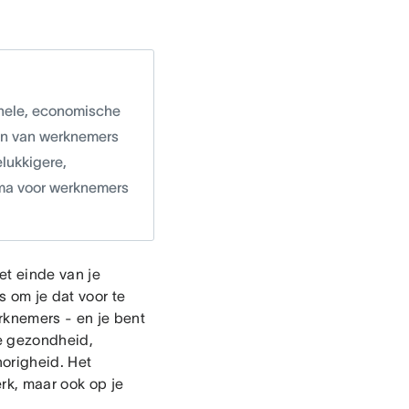
onele, economische
ijn van werknemers
elukkigere,
ma voor werknemers
het einde van je
s om je dat voor te
rknemers - en je bent
je gezondheid,
origheid. Het
rk, maar ook op je