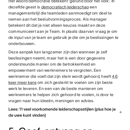
Het woord democratie betekent 'gerund door het volk'. In
dezelfde geest is
democratisch leiderschap
een
managementstijl die teamleden aanmoedigt om deel te
nemen aan het besluitvormingsproces. Als manager
betekent dit dat je niet alleen keuzes maakt en deze
communiceert aan je Team. In plaats daarvan vraag je om
de input van je team en gebruik je die om je beslissingen te
onderbouwen.
Deze aanpak kan langzamer zijn dan wanneer je zelf
beslissingen neemt, maar het is een door gegevens
ondersteunde manier om de betrokkenheid en
empowerment van werknemers te vergroten. Een
werknemer die voelt dat zijn stem wordt gehoord, heeft
4,6
keer meer kans
om zich gesterkt te voelen om zijn beste
werk te leveren. En een van de beste manieren om
werknemers te helpen zich gehoord te voelen, is door te
vragen naar hun ideeën, meningen en advies.
Lees: 11 veel voorkomende leiderschapsstijlen (plus hoe je
de uwe kunt vinden)