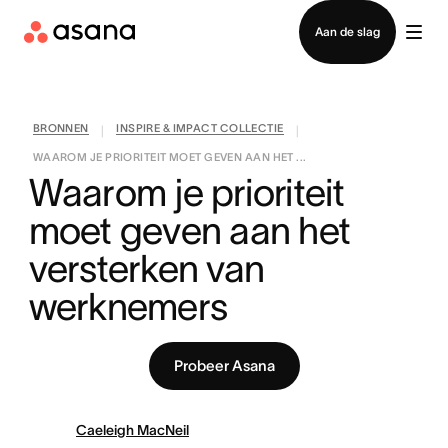
Contact opnemen met verkoop
Aan de slag
BRONNEN
INSPIRE & IMPACT COLLECTIE
|
|
WAAROM JE PRIORITEIT MOET GEVEN AAN HET ...
Waarom je prioriteit 
moet geven aan het 
versterken van 
werknemers
Probeer Asana
Caeleigh MacNeil