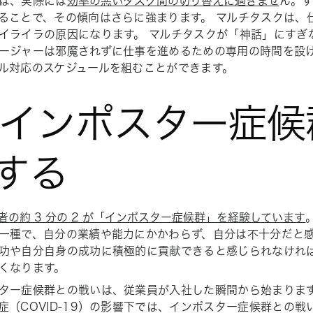
は、実際には
効率の悪いタスク間の切り替えに過ぎませ
ん。
ることで、その傾向はさらに強まります。 マルチタスクは、
イライラの原因になります。 マルチタスクが「神話」にすぎ
ージャーは邪魔されずに仕事を進めるための専用の時間を設
ル対応のスケジュールを組むことができます。
. インポスター症
する
者の約 3 分の 2 が「インポスター症候群」を経験しています
一種で、自分の業績や能力にかかわらず、自分は不十分だと
功や自分自身の成功に積極的に貢献できると感じられなけれ
くなります。
ター症候群との戦いは、従業員が入社した瞬間から始まりま
症（COVID-19）の影響下では、インポスター症候群との