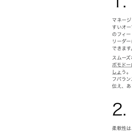
1
マネージ
すいオー
のフィー
リーダー
できます
スムーズ
ポモドー
しょ
う。
フバラン
伝え、あ
2
柔軟性は