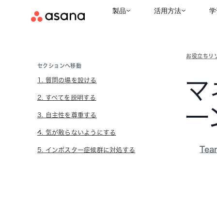
製品
活用方法
学
お役立ちリ
セクションへ移動
1. 質問の場を設ける
マ
2. すべてを説明する
ー
3. 自主性を尊重する
4. 気が散らないようにする
Tea
5. インポスター症候群に対処する