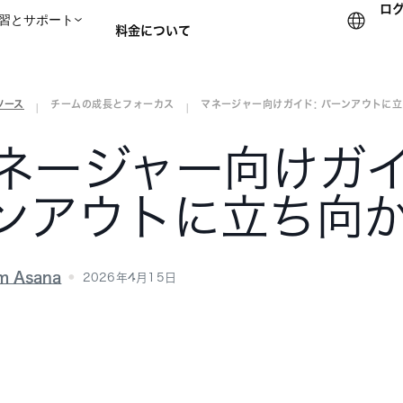
ロ
習とサポート
料金について
ソース
チームの成長とフォーカス
マネージャー向けガイド: バーンアウトに
セールスチームに問い合
|
|
ネージャー向けガイ
ンアウトに立ち向
m Asana
2026年4月15日