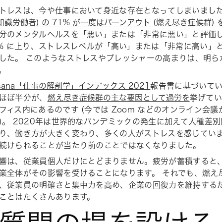
トレスは、今や仕事において身近な存在となってしまいました
知識労働者) の 71% が一度はバーンアウト (燃え尽き症候群)
分のメンタルヘルスを「悪い」または「非常に悪い」と評価し
8% に上り、ストレスレベルが「高い」または「非常に高い」と
した。 このようなストレスやプレッシャーの高まりは、明ら
。
sana「仕事の解剖学」インデックス 2021
報告書に基づいて
ほぼ半分が、
燃え尽き症候群の主な要因として過労を
挙げてい
フィス内にあるのです (今では Zoom などのオンライン会
)。 2020年は世界的なパンデミックの発生に加えて人種差
り、働き方が大きく変わり、多くの人がストレスを感じてい
続けられることが当たり前のことではなくなりました。
響は、従業員個人だけにとどまりません。疲労が蓄積すると
業全体がその影響を受けることになります。 それでも、燃え
、従業員の明確さと集中力を高め、企業の回復力を維持する
ことはたくさんあります。