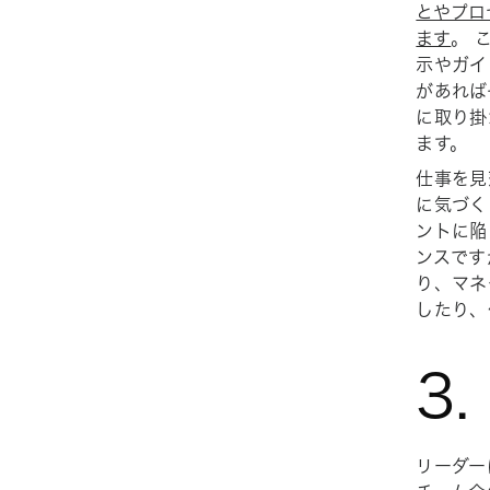
とやプロ
ます
。 
示やガイ
があれば
に取り掛
ます。
仕事を見
に気づく
ントに陥
ンスです
り、マネ
したり、
3
リーダー