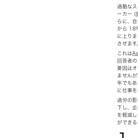
過酷なス
ーカー (
らに、自
から 1
に上りま
させます
これは
A
回答者の
要因はオ
ませんが
年でもあ
に仕事を
過労の影
下し、企
を軽減し
ができる