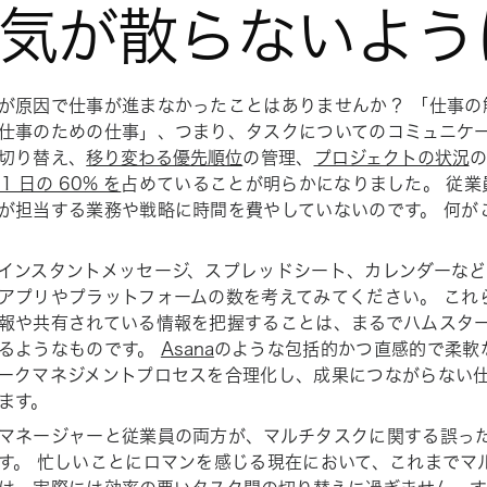
. 気が散らないよ
が原因で仕事が進まなかったことはありませんか？ 「仕事の
仕事のための仕事」、つまり、タスクについてのコミュニケ
切り替え、
移り変わる優先順位
の管理、
プロジェクトの状況
の
1 日の 60% を
占めていることが明らかになりました。 従業員
が担当する業務や戦略に時間を費やしていないのです。 何が
インスタントメッセージ、スプレッドシート、カレンダーなど
アプリやプラットフォームの数を考えてみてください。 これ
報や共有されている情報を把握することは、まるでハムスタ
るようなものです。
Asana
のような包括的かつ直感的で柔軟
ークマネジメントプロセスを合理化し、成果につながらない
ます。
マネージャーと従業員の両方が、マルチタスクに関する誤っ
す。 忙しいことにロマンを感じる現在において、これまでマ