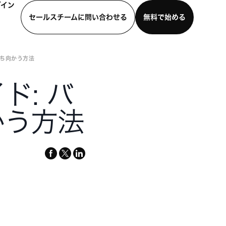
グイン
セールスチームに問い合わせる
無料で始める
立ち向かう方法
わせる
デモを見る
モバイルアプリをダウンロード
ド: バ
かう方法
facebook
x-
linkedin
twitter