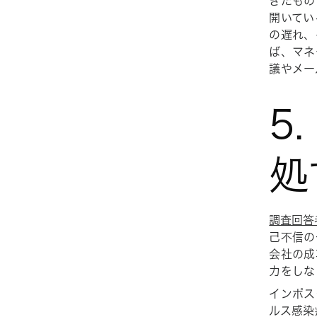
きたもの
開いてい
の遅れ、
ば、マネ
議やメー
5
処
調査回答
己不信の
会社の成
力をしな
インポス
ルス感染