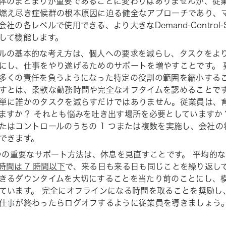
体のまとまりが重要であることに変わりはありませんが、従
燃え尽き症候群の根本原因に迫る健全なアプローチであり、
会社の各レベルで使用できる、より大きな
Demand-Control
して機能します。
ルの基本的な考え方は、個人への要求を減らし、タスクをよ
にし、仕事をやり遂げるためのサポートを増やすことです。 
多くの責任を負うようになった特定の役割の範囲を縮小するこ
すとは、柔軟な勤務時間や完全なオフタイムを認めることです
単に誰かのタスクを減らすだけではありません。従業員は、
ますか？ それとも悩みを吐き出す場所を必要としていますか
たはコントロールのうちの 1 つまたは複数を実施し、会社
できます。
 つの重要なサポート方法は、休息を見直すことです。 平均的
時間は 7 時間以下
で、来る日も来る日も同じことを繰り返して
きるダウンタイムを大切にすることを当たり前のことにし、
ています。 完全にオフラインになる時間を取ることを奨励し
仕事が終わったらログオフするように従業員を導きましょう