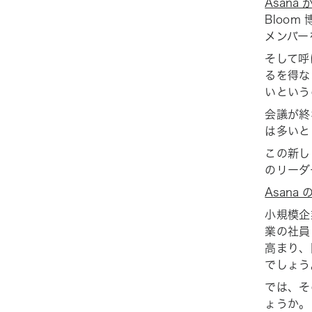
Asana
Bloo
メンバー
そして呼
るを得な
いという
会議が終
は多いと 
この新し
のリーダ
Asana
小規模企
業の社員
高まり、
でしょう
では、そ
ょうか。