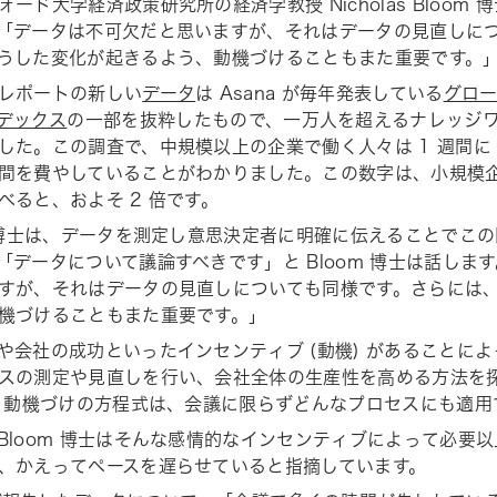
ード大学経済政策研究所の経済学教授 Nicholas Bloom 博
「データは不可欠だと思いますが、それはデータの見直しに
うした変化が起きるよう、動機づけることもまた重要です。
レポートの新しい
データ
は Asana が毎年発表している
グロー
デックス
の一部を抜粋したもので、一万人を超えるナレッジ
した。この調査で、中規模以上の企業で働く人々は 1 週間に 
間を費やしていることがわかりました。この数字は、小規模企業
べると、およそ 2 倍です。
m 博士は、データを測定し意思決定者に明確に伝えることでこ
「データについて議論すべきです」と Bloom 博士は話しま
すが、それはデータの
見直し
についても同様です。さらには
機づけることもまた重要です。」
や会社の成功といったインセンティブ (動機) があることに
スの測定や見直しを行い、会社全体の生産性を高める方法を探
+ 動機づけ
の方程式は、会議に限らずどんなプロセスにも適用
Bloom 博士はそんな
感情的なインセンティブ
によって必要以
、かえってペースを遅らせていると指摘しています。