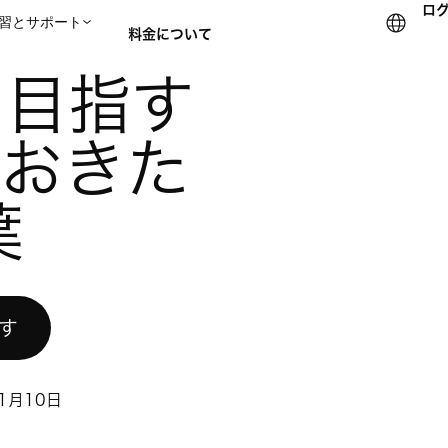
ロ
習とサポート
料金について
社が覚えておきたい 3 つの言葉
を目指す
セールスチームに問い合
ておきた
葉
試す
1月10日