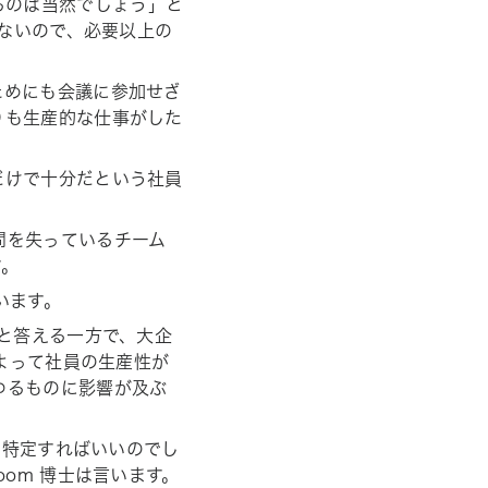
るのは当然でしょう」と
くないので、必要以上の
ためにも会議に参加せざ
りも生産的な仕事がした
だけで十分だという社員
間を失っているチーム
す。
います。
度と答える一方で、大企
によって社員の生産性が
ゆるものに影響が及ぶ
に特定すればいいのでし
om 博士は言います。