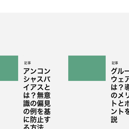
記事
記事
アンコン
グル
シャスバ
ウェ
イアスと
は？
は？無意
のメ
識の偏見
トと
の例を基
ント
に防止す
説
る方法