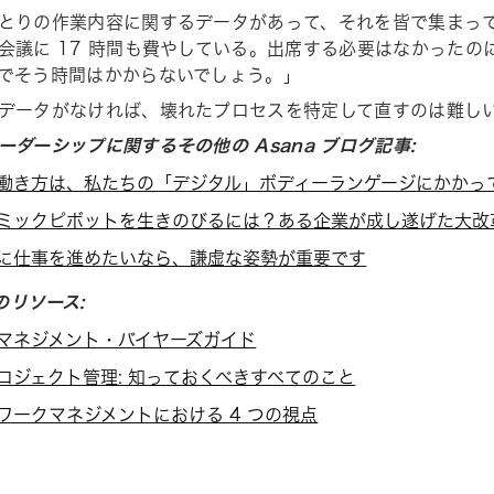
とりの作業内容に関するデータがあって、それを皆で集まっ
会議に 17 時間も費やしている。出席する必要はなかったの
でそう時間はかからないでしょう。」
データがなければ、壊れたプロセスを特定して直すのは難し
ーダーシップに関するその他の Asana ブログ記事:
働き方は、私たちの「デジタル」ボディーランゲージにかかっ
ミックピボットを生きのびるには？ある企業が成し遂げた大改
に仕事を進めたいなら、謙虚な姿勢が重要です
 のリソース:
マネジメント・バイヤーズガイド
ロジェクト管理: 知っておくべきすべてのこと
ワークマネジメントにおける 4 つの視点