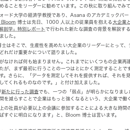
めることをリーダーに勧めています。この秋に取り組んでみ
ォード大学の経済学教授であり、Asana のアカデミックパ
s Bloom
博士は先日、1000 人以上の従業員を抱える
大企業
解剖学」特別レポート
で行われた新たな調査の背景を解説するた
ました。
m 博士はそこで、生産性を高めたい大企業のリーダーにとって
どれだけ重要かについて語りました。
がなければ何も始まりません。これまでにいくつもの企業再
たが、まず最初に行うことの一つはとにかく
測定する
ことです
す。さらに、「データを測定してそれを提供すれば、それを
してくれるものなのです。」と付け加えました。
が
新たに行った調査
でも、一つの「弱点」が明らかになりまし
間を減らすことで企業はもっと強くなるという、大企業で働
上の社員が必要以上の会議に参加することによる大きな時間
ばすぐに明白になります」と、Bloom 博士は言います。