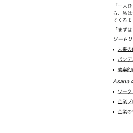
「一人ひ
ら、私は
てくるま
「まずは
ソートリ
未来の
パンデ
効率的
Asana
ワーク
企業プ
企業の