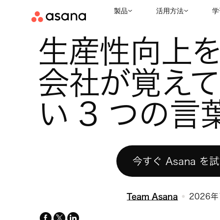
製品
活用方法
学
お役立ちリソース
ワークマネジメント
生産性向上を目指す会
|
|
生産性向上
会社が覚え
い 3 つの言
今すぐ Asana を
Team Asana
2026年
facebook
x-
linkedin