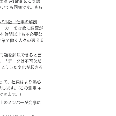
士は Asana にこう語
ついても同様です。さら
」
バル版「仕事の解剖
ワーカーを対象に調査が
4 時間以上も不必要な
で働く人々の週 2.6
の問題を解決できると言
す。「データは不可欠だ
、こうした変化が起きる
よって、社員はより熱心
します。(この
測定 +
できます。)
上のメンバーが会議に