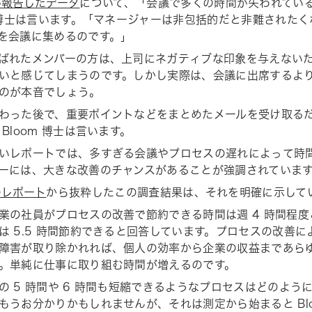
 が報告したデータ
について、「会議で多くの時間が失われてい
m 博士は言います。「マネージャーは非包括的だと非難された
を会議に集めるのです。」
ばれたメンバーの方は、上司にネガティブな印象を与えない
いと感じてしまうのです。しかし実際は、会議に出席するよ
のが本音でしょう。
わった後で、重要ポイントなどをまとめたメールを受け取る
Bloom 博士は言います。
いレポートでは、多すぎる会議やプロセスの遅れによって時
ーには、大きな改善のチャンスがあることが強調されていま
 のレポート
から抜粋したこの調査結果は、それを明確に示して
業の社員がプロセスの改善で節約できる時間は週 4 時間程
は 5.5 時間節約できると回答しています。プロセスの改善
障害が取り除かれれば、個人の効率から企業の収益まであら
。単純に仕事に取り組む時間が増えるのです。
の 5 時間や 6 時間も短縮できるようなプロセスはどのよう
もうお分かりかもしれませんが、それは測定から始まると Blo