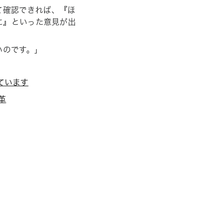
て確認できれば、『
ほ
に
』といった意見が出
いのです。」
ています
革