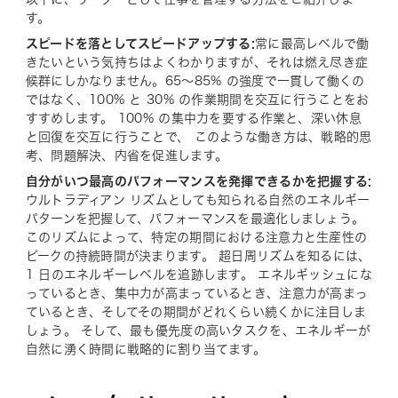
す。
スピードを落としてスピードアップする:
常に最高レベルで働
きたいという気持ちはよくわかりますが、それは燃え尽き症
候群にしかなりません。
65～85% の強度で一貫して働くの
ではなく、100% と 30% の作業期間を交互に行うことをお
すすめします。 100% の集中力を要する作業と、深い休息
と回復を交互に行うことで、 このような働き方は、戦略的思
考、問題解決、内省を促進します。
自分がいつ最高のパフォーマンスを発揮できるかを把握する:
ウルトラディアン リズムとしても知られる自然のエネルギー
パターンを把握して、パフォーマンスを最適化しましょう。
このリズムによって、特定の期間における注意力と生産性の
ピークの持続時間が決まります。 超日周リズムを知るには、
1 日のエネルギーレベルを追跡します。 エネルギッシュにな
っているとき、集中力が高まっているとき、注意力が高まっ
ているとき、そしてその期間がどれくらい続くかに注目しま
しょう。 そして、最も優先度の高いタスクを、エネルギーが
自然に湧く時間に戦略的に割り当てます。