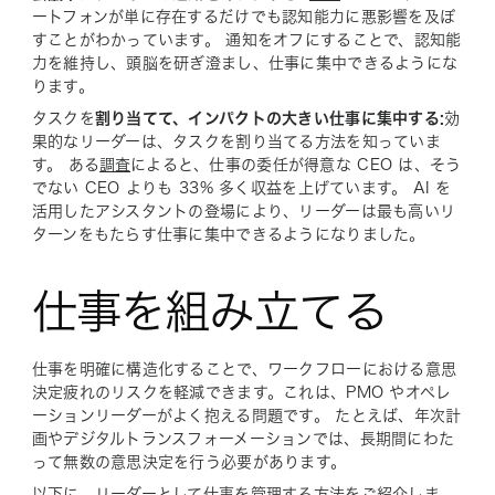
ートフォンが単に存在するだけでも認知能力に悪影響を及ぼ
すことがわかっています。 通知をオフにすることで、認知能
力を維持し、頭脳を研ぎ澄まし、仕事に集中できるようにな
ります。
タスクを
割り当てて、インパクトの大きい仕事に集中する:
効
果的なリーダーは、タスクを割り当てる方法を知っていま
す。 ある
調査
によると、仕事の委任が得意な CEO は、そう
でない CEO よりも 33% 多く収益を上げています。 AI を
活用したアシスタントの登場により、リーダーは最も高いリ
ターンをもたらす仕事に集中できるようになりました。
仕事を組み立てる
仕事を明確に構造化することで、ワークフローにおける意思
決定疲れのリスクを軽減できます。これは、PMO やオペレ
ーションリーダーがよく抱える問題です。 たとえば、年次計
画やデジタルトランスフォーメーションでは、長期間にわた
って無数の意思決定を行う必要があります。
以下に、リーダーとして仕事を管理する方法をご紹介しま